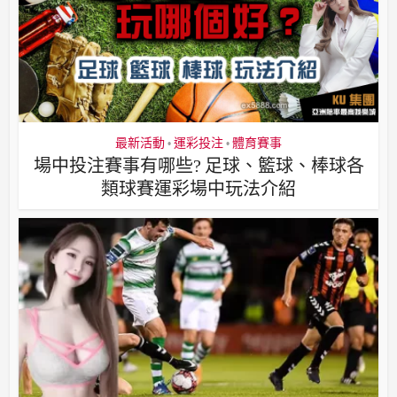
最新活動
運彩投注
體育賽事
•
•
場中投注賽事有哪些? 足球、籃球、棒球各
類球賽運彩場中玩法介紹