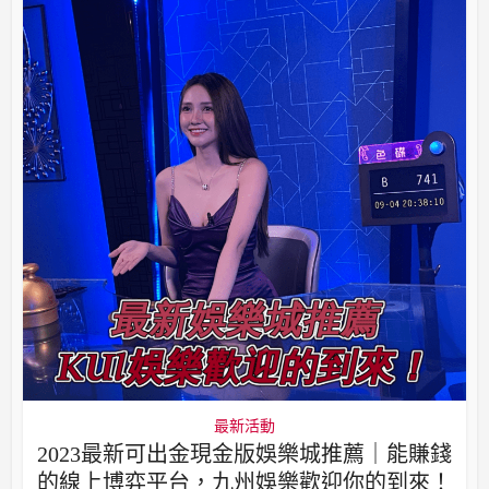
最新活動
2023最新可出金現金版娛樂城推薦｜能賺錢
的線上博弈平台，九州娛樂歡迎你的到來！