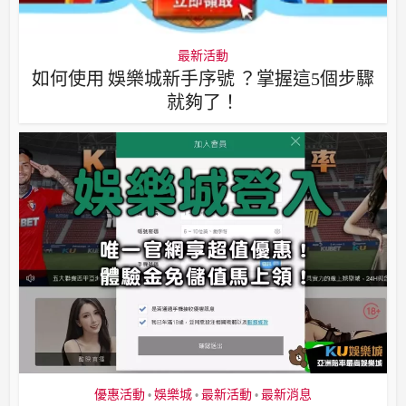
最新活動
如何使用 娛樂城新手序號 ？掌握這5個步驟
就夠了！
優惠活動
娛樂城
最新活動
最新消息
•
•
•