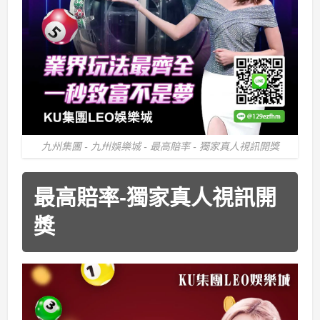
九州集團 - 九州娛樂城 - 最高賠率 - 獨家真人視訊開獎
最高賠率-獨家真人視訊開
獎