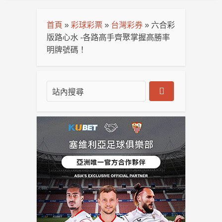
首頁
»
彩球彩票
»
台灣彩券
»
六合彩
版路心水 -各路高手齊聚掌握高勝率
明牌號碼！