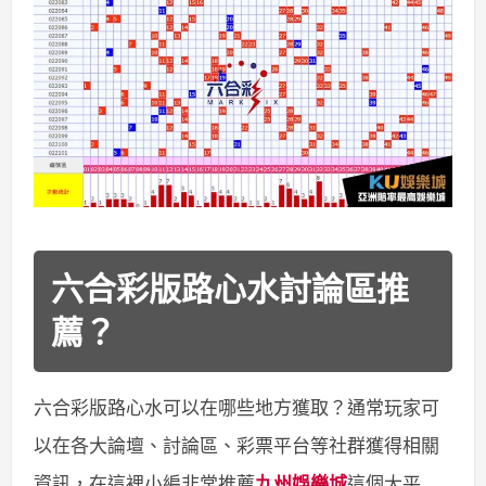
六合彩版路心水討論區推
薦？
六合彩版路心水可以在哪些地方獲取？通常玩家可
以在各大論壇、討論區、彩票平台等社群獲得相關
資訊，在這裡小編非常推薦
九州娛樂城
這個大平