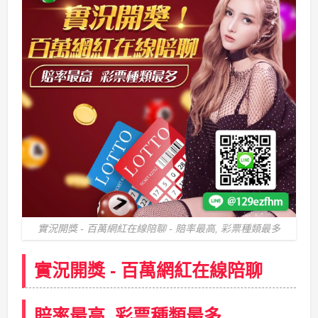
實況開獎 - 百萬網紅在線陪聊 - 賠率最高, 彩票種類最多
實況開獎 - 百萬網紅在線陪聊
賠率最高, 彩票種類最多