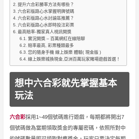
提升六合彩勝率方法有哪些？
六合彩版路心水掌握明牌號碼
六合彩版路心水討論區推薦？
六合彩版路心水即時投注彩票
最高賠率-獨家真人視訊開獎
實況開獎 – 百萬網紅在線陪聊
賠率最高, 彩票種類最多
您的隨身手機 線上娛樂 體驗( 現金版 )
線上娛樂城換現金,亞洲百萬玩家賭場遊戲首選！
想中六合彩就先掌握基本
玩法
六合彩
採用1~49個號碼進行遊戲，每期都將開出7
個號碼做為當期領取獎金的專屬密碼，依照所對中
的號碼數量即可領取對應獎金，玩家只要決定每期