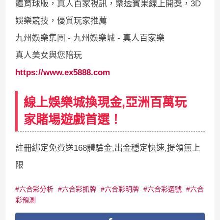
體育球版，真人百家視訊，樂透賓果線上開獎，3D
娛樂競技，優質玩家推薦
九州娛樂集團 - 九州娛樂城 - 真人百家樂
真人美女與您陪玩
https://www.ex5888.com
線上娛樂城換現金,亞洲百萬玩
家賭場遊戲首選！
註冊綁定免費送168體驗金,出金穩定快速,提領無上
限
六合彩分析
六合彩抓牌
六合彩明牌
六合彩選號
六合
彩預測