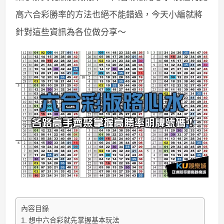
高六合彩勝率的方法也絕不能錯過，今天小編就將
針對這些資訊為各位做分享～
內容目錄
想中六合彩就先掌握基本玩法