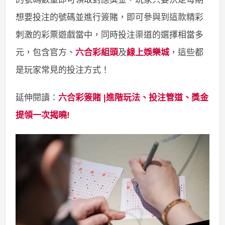
想要投注的號碼並進行簽賭，即可參與到這款精彩
刺激的彩票遊戲當中，同時投注渠道的選擇相當多
元，包含官方、
六合彩組頭
及
線上娛樂城
，這些都
是玩家常見的投注方式！
延伸閱讀：
六合彩簽賭 |進階玩法、投注管道、獎金
提領一次揭曉!