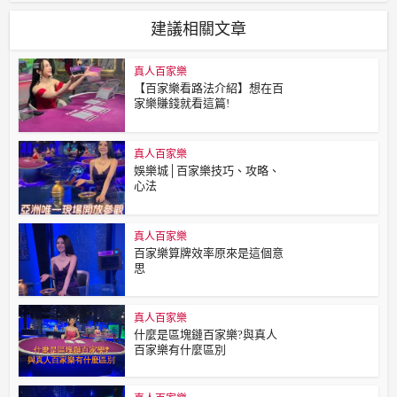
建議相關文章
真人百家樂
【百家樂看路法介紹】想在百
家樂賺錢就看這篇!
真人百家樂
娛樂城│百家樂技巧、攻略、
心法
真人百家樂
百家樂算牌效率原來是這個意
思
真人百家樂
什麼是區塊鏈百家樂?與真人
百家樂有什麼區別