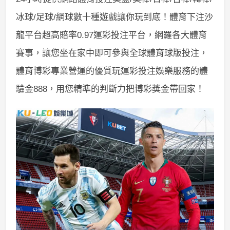
冰球/足球/網球數十種遊戲讓你玩到底！體育下注沙
龍平台超高賠率0.97運彩投注平台，網羅各大體育
賽事，讓您坐在家中即可參與全球體育球版投注，
體育博彩專業營運的優質玩運彩投注娛樂服務的體
驗金888，用您精準的判斷力把博彩獎金帶回家！