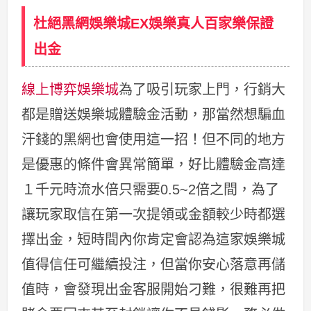
杜絕黑網娛樂城EX
娛樂真人百家樂保證
出金
線上博弈娛樂城
為了吸引玩家上門，行銷大
都是贈送娛樂城體驗金活動，那當然想騙血
汗錢的黑網也會使用這一招！但不同的地方
是優惠的條件會異常簡單，好比體驗金高達
１千元時流水倍只需要0.5~2倍之間，為了
讓玩家取信在第一次提領或金額較少時都選
擇出金，短時間內你肯定會認為這家娛樂城
值得信任可繼續投注，但當你安心落意再儲
值時，會發現出金客服開始刁難，很難再把