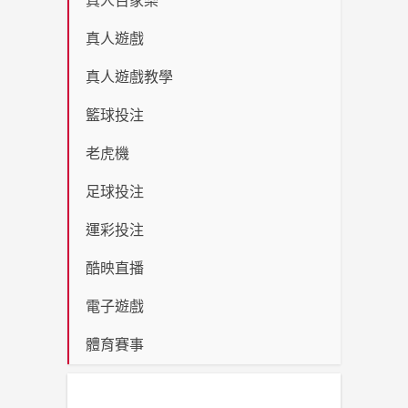
真人百家樂
真人遊戲
真人遊戲教學
籃球投注
老虎機
足球投注
運彩投注
酷映直播
電子遊戲
體育賽事