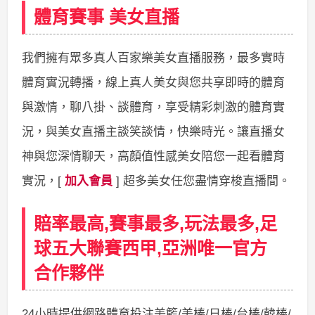
體育賽事 美女直播
我們擁有眾多真人百家樂美女直播服務，最多實時
體育實況轉播，線上真人美女與您共享即時的體育
與激情，聊八掛、談體育，享受精彩刺激的體育實
況，與美女直播主談笑談情，快樂時光。讓直播女
神與您深情聊天，高顏值性感美女陪您一起看體育
實況，[
加入會員
] 超多美女任您盡情穿梭直播間。
賠率最高,賽事最多,玩法最多,足
球五大聯賽西甲,亞洲唯一官方
合作夥伴
24小時提供網路體育投注美籃/美棒/日棒/台棒/韓棒/