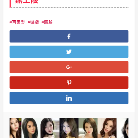
無上限
百家樂
遊戲
體驗