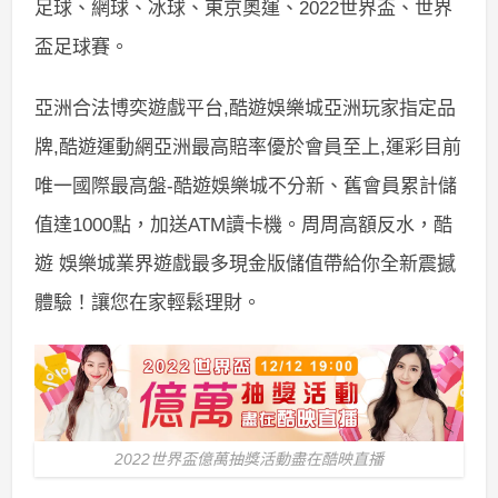
足球、網球、冰球、東京奧運、2022世界盃、世界
盃足球賽。
亞洲合法博奕遊戲平台,酷遊娛樂城亞洲玩家指定品
牌,酷遊運動網亞洲最高賠率優於會員至上,運彩目前
唯一國際最高盤-酷遊娛樂城不分新、舊會員累計儲
值達1000點，加送ATM讀卡機。周周高額反水，酷
遊 娛樂城業界遊戲最多現金版儲值帶給你全新震撼
體驗！讓您在家輕鬆理財。
2022世界盃億萬抽獎活動盡在酷映直播