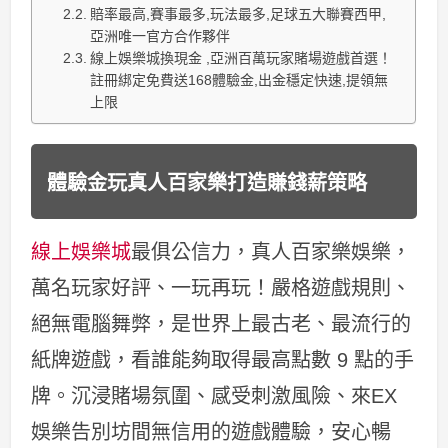
賠率最高,賽事最多,玩法最多,足球五大聯賽西甲,
亞洲唯一官方合作夥伴
線上娛樂城換現金 ,亞洲百萬玩家賭場遊戲首選！
註冊綁定免費送168體驗金,出金穩定快速,提領無
上限
體驗金玩真人百家樂打造賺錢薪策略
線上娛樂城
最俱公信力，真人百家樂娛樂，
萬名玩家好評、一玩再玩！嚴格遊戲規則、
絕無電腦舞弊，是世界上最古老、最流行的
紙牌遊戲，看誰能夠取得最高點數 9 點的手
牌。沉浸賭場氛圍、感受刺激風險、來EX
娛樂告別坊間無信用的遊戲體驗，安心暢