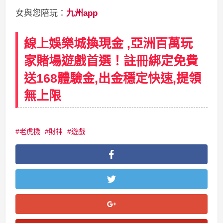
女與您陪玩：
九州app
線上娛樂城換現金 ,亞洲百萬玩
家賭場遊戲首選！註冊綁定免費
送168體驗金,出金穩定快速,提領
無上限
老虎機
財神
遊戲