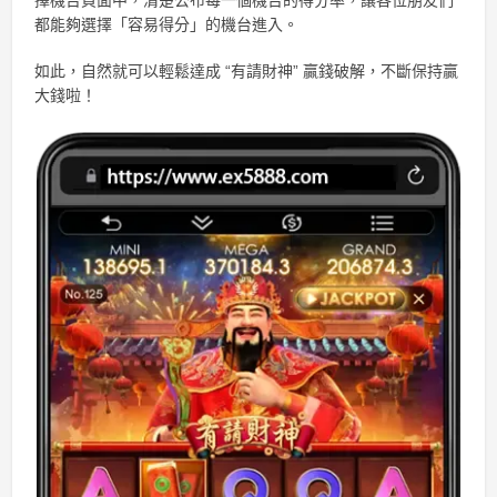
擇機台頁面中，清楚公布每一個機台的得分率，讓各位朋友們
都能夠選擇「容易得分」的機台進入。
如此，自然就可以輕鬆達成 “有請財神” 贏錢破解，不斷保持贏
大錢啦！