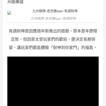
州娛樂城
九州娛樂-老虎機app–有請財神
有請財神是因應過年新推出的遊戲，原本是年節限
定款，但因是太受玩家們的歡迎，便決定長期保
留，讓玩家們都能體驗「財神到你家門」的福氣。