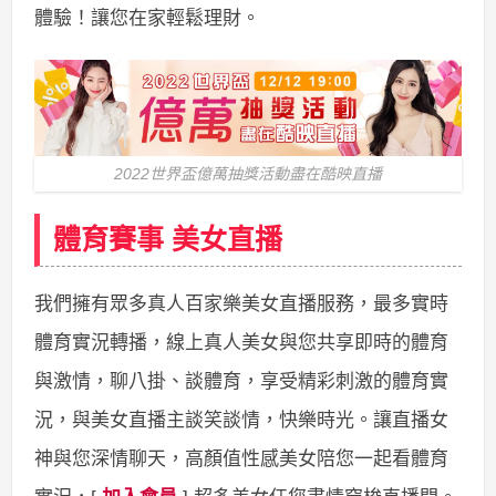
體驗！讓您在家輕鬆理財。
2022世界盃億萬抽獎活動盡在酷映直播
體育賽事 美女直播
我們擁有眾多真人百家樂美女直播服務，最多實時
體育實況轉播，線上真人美女與您共享即時的體育
與激情，聊八掛、談體育，享受精彩刺激的體育實
況，與美女直播主談笑談情，快樂時光。讓直播女
神與您深情聊天，高顏值性感美女陪您一起看體育