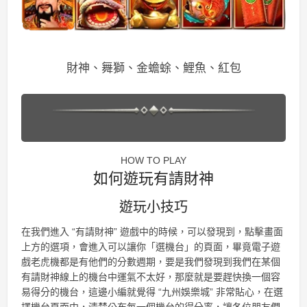
財神、舞獅、金蟾蜍、鯉魚、紅包
HOW TO PLAY
如何遊玩有請財神
遊玩小技巧
在我們進入 “有請財神” 遊戲中的時候，可以發現到，點擊畫面
上方的選項，會進入可以讓你「選機台」的頁面，畢竟電子遊
戲老虎機都是有他們的分數週期，要是我們發現到我們在某個
有請財神線上的機台中運氣不太好，那麼就是要趕快換一個容
易得分的機台，這邊小編就覺得 “九州娛樂城” 非常貼心，在選