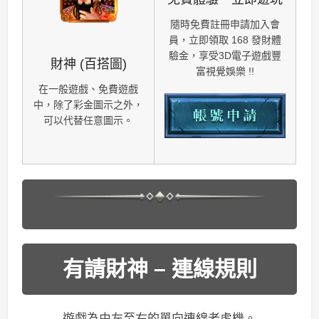
隨時免費註冊申請加入會
員，立即領取 168 發財體
驗金，享受3D電子遊戲豐
財神 (百搭圖)
富視覺娛樂 !!
在一般遊戲、免費遊戲
中，除了彩金圖示之外，
可以代替任意圖示。
有請財神 – 連線規則
遊戲為由左至右的單向連線老虎機。