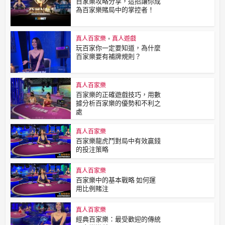
百家樂攻略分享，這招讓你成
為百家樂賭局中的掌控者！
真人百家樂
真人遊戲
•
玩百家你一定要知道，為什麼
百家樂要有補牌規則？
真人百家樂
百家樂的正確遊戲技巧，用數
據分析百家樂的優勢和不利之
處
真人百家樂
百家樂龍虎鬥對局中有效贏錢
的投注策略
真人百家樂
百家樂中的基本戰略 如何運
用比例賭注
真人百家樂
經典百家樂：最受歡迎的傳統