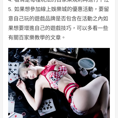
5. 如果想參加線上娛樂城的優惠活動，要留
意自己玩的遊戲品牌是否包含在活動之內如
果想要增進自己的遊戲技巧，可以多看一些
有關百家樂教學的文章。