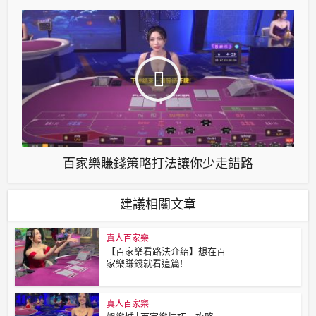
百家樂賺錢策略打法讓你少走錯路
建議相關文章
真人百家樂
【百家樂看路法介紹】想在百
家樂賺錢就看這篇!
真人百家樂