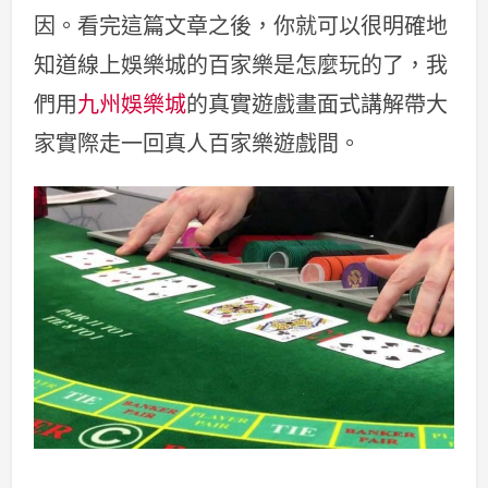
因。看完這篇文章之後，你就可以很明確地
知道線上娛樂城的百家樂是怎麼玩的了，我
們用
九州娛樂城
的真實遊戲畫面式講解帶大
家實際走一回真人百家樂遊戲間。