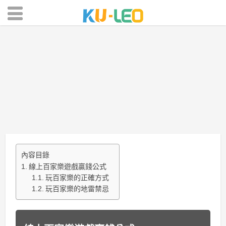
真人百家樂
內容目錄
線上百家樂遊戲贏錢公式
玩百家樂的正確方式
玩百家樂的地雷禁忌