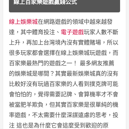
線上百家樂遊戲贏錢公式
線上娛樂城
在網路遊戲的領域中越來越發
達，其中體育投注、
電子遊戲
玩家人數不斷
上升，再加上台灣境內沒有實體賭場，所以
很多玩家都會選擇在線上娛樂城玩遊戲，而
百家樂最熱門的遊戲之一！ 最多網友推薦
的娛樂城是哪間？其實最新娛樂城真的沒有
比較好沒有玩過百家樂的人看到撲克牌可能
會怕怕的，覺得需要記牌、會算機率才不會
被當肥羊欺負，但其實百家樂是很單純的機
率遊戲，不太需要什麼深謀遠慮的思考，投
注 這也是為什麼它會這麼受到歡迎的原