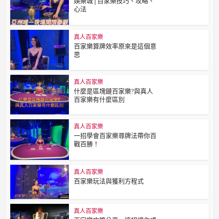
娛樂城│百家樂技巧、攻略、
心法
真人百家樂
百家樂算牌效率原來是這個意
思
真人百家樂
什麼是區塊鏈百家樂?與真人
百家樂有什麼區別
真人百家樂
一招學會百家樂尋牌法帶你百
戰百勝！
真人百家樂
百家樂玩法與獲利方程式
真人百家樂