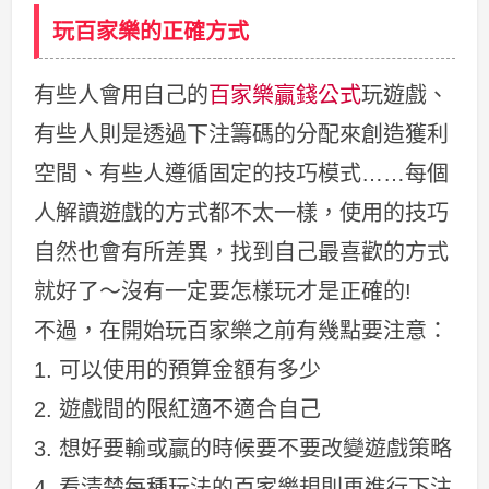
玩百家樂的正確方式
有些人會用自己的
百家樂贏錢公式
玩遊戲、
有些人則是透過下注籌碼的分配來創造獲利
空間、有些人遵循固定的技巧模式……每個
人解讀遊戲的方式都不太一樣，使用的技巧
自然也會有所差異，找到自己最喜歡的方式
就好了～沒有一定要怎樣玩才是正確的!
不過，在開始玩百家樂之前有幾點要注意：
1. 可以使用的預算金額有多少
2. 遊戲間的限紅適不適合自己
3. 想好要輸或贏的時候要不要改變遊戲策略
4. 看清楚每種玩法的百家樂規則再進行下注