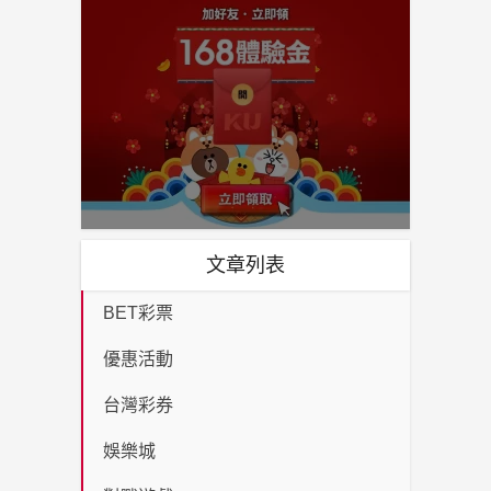
文章列表
BET彩票
優惠活動
台灣彩券
娛樂城