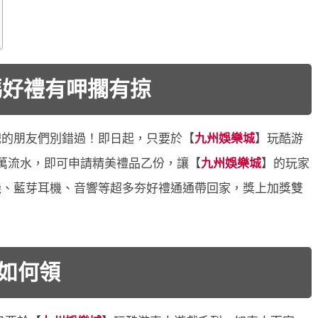
碼好禮有呷擱有掠
戲的朋友們別錯過！即日起，只要於【
九州娛樂城
】玩酷游
萬流水，即可申請精美禮品乙份，讓【
九州娛樂城
】的玩家
機、藍芽耳機、音響等超多夯好禮通通帶回家，獎上加獎雙
如何領