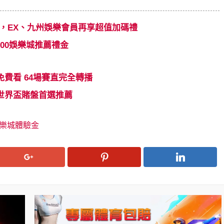
千，EX、九州娛樂會員再享超值加碼禮
00娛樂城推薦禮金
免費看 64場賽直完全轉播
 世界盃賭盤首選推薦
樂城體驗金