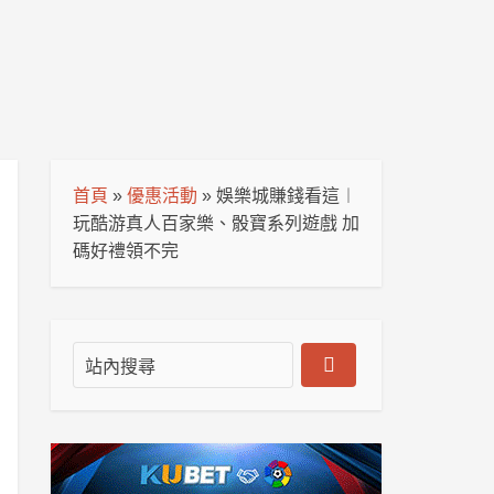
首頁
»
優惠活動
»
娛樂城賺錢看這︱
玩酷游真人百家樂、骰寶系列遊戲 加
碼好禮領不完