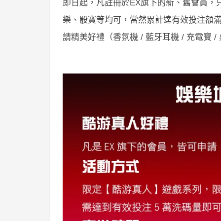
即日起，凡註冊於EX旗下的新、舊會員，
樂、骰寶等均可，當然累計達有效投注額滿
請精美好禮（香氛機 / 藍牙耳機 / 充電寶