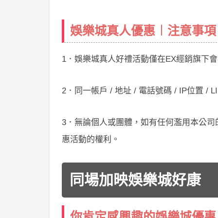
娛樂城真人優惠︱注意事項
1．娛樂城真人好禮活動僅在EX經銷旗下
2．同一帳戶 / 地址 / 電話號碼 / IP位置 
3．無論個人或團體，如有任何濫用本公司
惠活動的權利。
同場加映娛樂城好康
你肯定感興趣的娛樂城優惠