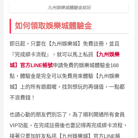
VIP功能，在完成註冊後也要記得再完成綁卡流程，
接著只要加好友私訊【九州娛樂城】官方LINE帳
號，才能夠申請到這個
免費娛樂城體驗金
喔！
加入九州娛樂城，聯繫LINE@客服領取體驗金！
暢玩年度評比最佳娛樂城趁現在！
免費註冊
，搶先
體驗！
九州娛樂城超值首存加碼
滿千送千
新會員好康福利別錯過！【
九州娛樂城
】準備專屬
優惠加碼要送給新加入的朋友們，即日起新會員
首