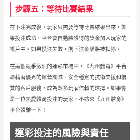
步驟五：等待比賽結果
在下注完成後，玩家只需要等待比賽結果出來，如
果投注成功，平台會自動將獲得的獎金加入玩家的
帳戶中。如果投注失敗，則下注金額將被扣除。
在這個競爭激烈的運彩市場中，《九州體育》平台
憑藉著優秀的運營團隊、安全穩定的技術支援和優
質的客戶服務，成為眾多玩家信賴的選擇。如果你
是一位熱愛體育投注的玩家，不妨來《九州體育》
平台體驗一下！
運彩投注的風險與責任