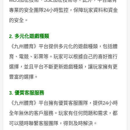
選擇，並且平台不斷更新遊戲種類，讓玩家擁有更
豐富的選擇。
3. 優質客服服務
《九州體育》平台擁有優質客服團隊，提供24小時
全年無休的客戶服務。玩家有任何問題和需求，都
可以隨時聯繫客服團隊，得到及時解決。
4. 便捷的操作和支付方式
《九州體育》平台提供簡單便捷的操作方式和多種
支付方式，包括信用卡、支付寶、微信等，讓玩家
可以輕鬆存款和提款。此外，《九州體育》還提供
了多種投注方式和博彩遊戲選擇，包括體育賽事、