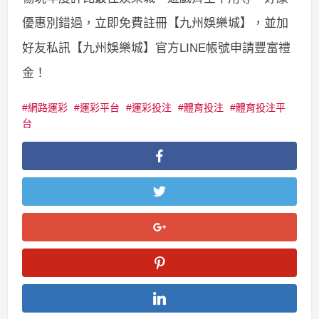
淺談網路運彩的優缺點、玩法全攻略，九州體
育是玩運彩最佳選擇
贏大獎、享優惠！選對運動彩券投注站讓你玩
運彩投注更安心、更刺激！
建議相關文章