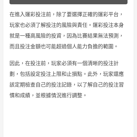
在進入運彩投注前，除了要選擇正確的運彩平台，
玩家也必須了解投注的風險與責任。運彩投注本身
就是一種高風險的投資，因為比賽結果無法預測，
而且投注金額也可能超過個人能力負擔的範圍。
因此，在投注前，玩家必須有一個清晰的投注計
劃，包括設定投注上限和止損點。此外，玩家還應
該定期檢查自己的投注記錄，以了解自己的投注習
慣和成績，並根據情況進行調整。
九州體育提供穩定優質的體育投注環境
選擇《九州體育》平台的優勢在