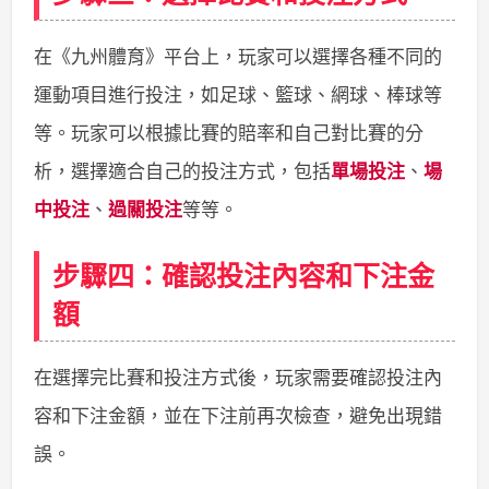
在《九州體育》平台上，玩家可以選擇各種不同的
運動項目進行投注，如足球、籃球、網球、棒球等
等。玩家可以根據比賽的賠率和自己對比賽的分
析，選擇適合自己的投注方式，包括
單場投注
、
場
中投注
、
過關投注
等等。
步驟四：確認投注內容和下注金
額
在選擇完比賽和投注方式後，玩家需要確認投注內
容和下注金額，並在下注前再次檢查，避免出現錯
誤。