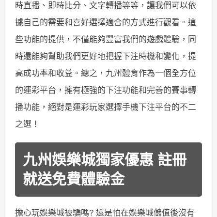
播功能，絕對是運彩玩家選擇手機下注平台的不二
之選！
九州娛樂城獨家優惠 註冊
就送免費體驗金
擔心玩娛樂城被騙嗎? 還是怕在娛樂城儲值後沒有
想玩的遊戲? 先來領體驗金試玩就對了！【
九州娛
樂城
】獨家推出的註冊優惠，正是為每位新玩家所
提供的貼心服務，只要是完成『
娛樂城註冊
』並且
『
綁卡後尚未儲值
』的新會員，就可以向【九州娛
樂城】官方LINE帳號申請
娛樂城體驗金
168
，那該
怎麼領呢?