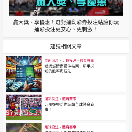
從了解賠率到掌握技巧，運彩
線上下注讓你輕鬆賺到第一桶
金！
運彩投注
體育賽事
•
想成為運彩高手？從這篇開始
教你運動彩券怎麼買，輕鬆入
門贏錢！
運彩投注
體育賽事
•
運動彩券賠率大揭密！教你如
何用賠率制定勝率更高的下注
策略！
運彩投注
體育賽事
•
打造運彩投注勝利關鍵，掌握
球賽即時比分的技巧絕對不能
少！
籃球投注
足球投注
運彩投注
體育賽事
•
•
•
運彩玩家必看！一次搞懂線上
運動彩券與投注平台推薦完全
攻略
運彩投注
體育賽事
•
網球運彩玩家必備APP推薦，