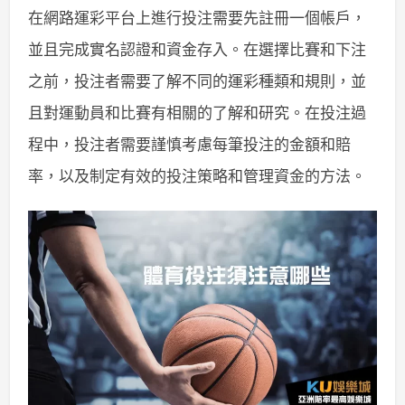
在網路運彩平台上進行投注需要先註冊一個帳戶，
並且完成實名認證和資金存入。在選擇比賽和下注
之前，投注者需要了解不同的運彩種類和規則，並
且對運動員和比賽有相關的了解和研究。在投注過
程中，投注者需要謹慎考慮每筆投注的金額和賠
率，以及制定有效的投注策略和管理資金的方法。