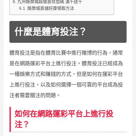
九州娛樂城超值首存加碼 滿千送千
娛樂城首儲好康領取方法
什麼是體育投注？
體育投注是指在體育比賽中進行賭博的行為，通常
是在網路運彩平台上進行投注。體育投注已經成為
一種娛樂方式和賺錢的方式，但是如何在運彩平台
上進行投注，以及如何選擇一個可靠的平台成為投
注者需要關注的問題。
如何在網路運彩平台上進行投
注？