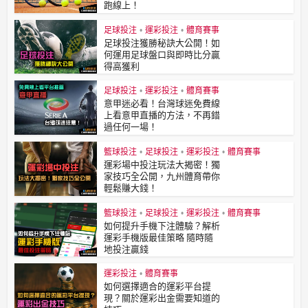
首頁
»
體育賽事
»
運彩投注
»
獨家揭
秘｜體育投注的世界：如何選擇運彩
平台並獲取更多利益？