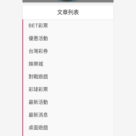
文章列表
BET彩票
優惠活動
台灣彩券
娛樂城
對戰遊戲
彩球彩票
最新活動
最新消息
桌面遊戲