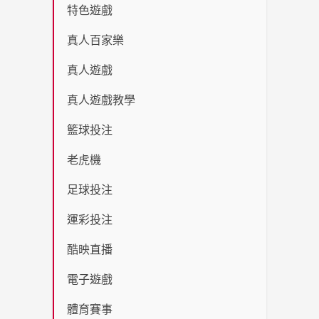
特色遊戲
真人百家樂
真人遊戲
真人遊戲教學
籃球投注
老虎機
足球投注
運彩投注
酷映直播
電子遊戲
體育賽事