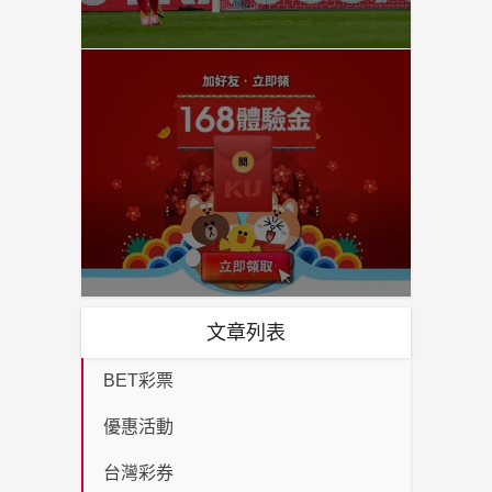
文章列表
BET彩票
優惠活動
台灣彩券