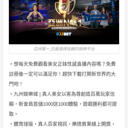
亞洲第一,您最值得信賴的娛樂平台
。想每天免費觀看美女正妹性感直播內容嗎？免費
註冊後一定可以滿足你！趕快下載打開新世界的大
門吧！
。九州娛樂城 | 真人美女以客為尊創造百萬玩家信
賴，新會員首儲1000送1000體驗，遊戲勝利都可提
取。
。體育球版，真人百家視訊，樂透賓果線上開獎，