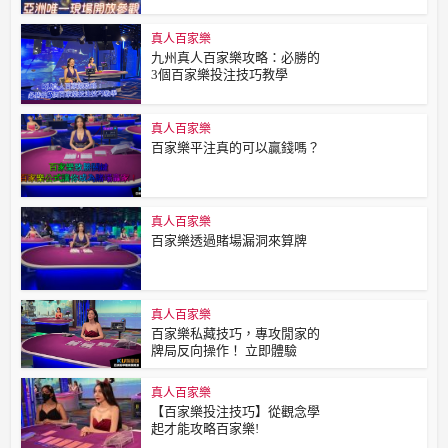
真人百家樂
九州真人百家樂攻略：必勝的
3個百家樂投注技巧教學
真人百家樂
百家樂平注真的可以贏錢嗎？
真人百家樂
百家樂透過賭場漏洞來算牌
真人百家樂
百家樂私藏技巧，專攻閒家的
牌局反向操作！ 立即體驗
真人百家樂
【百家樂投注技巧】從觀念學
起才能攻略百家樂!