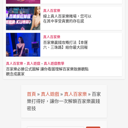
真人百家樂
線上真人百家樂賭場，您可以
在其中享受真實的存在感
真人百家樂
百家樂贏錢攻略打法【幸運
六、三珠路】給你最大回報
真人百家樂
真人遊戲
真人遊戲教學
•
•
百家樂必勝公式圖解 讓你看圖理解百家樂致勝觀點
觀念成贏家
首頁
»
真人遊戲
»
真人百家樂
»
百家
樂打得好，讓你一次解鎖百家樂贏錢
密技