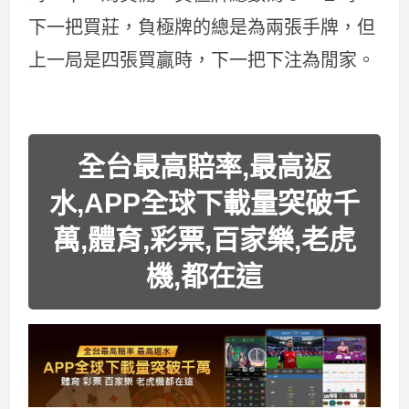
下一把買莊，負極牌的總是為兩張手牌，但
上一局是四張買贏時，下一把下注為閒家。
全台最高賠率,最高返
水,APP全球下載量突破千
萬,體育,彩票,百家樂,老虎
機,都在這