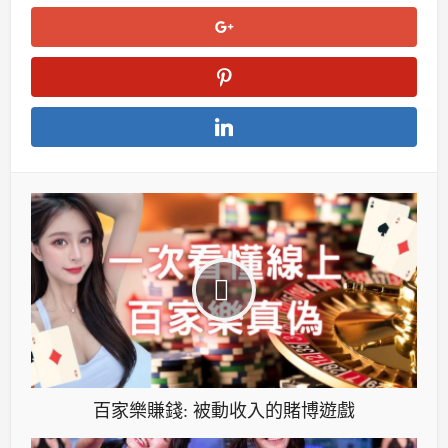
百家樂賺錢: 被動收入的賭博遊戲