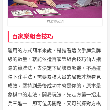
百家樂遊戲
百家樂組合技巧
運用的方式簡單來說，是指看這次手牌負牌
級的數量，就能依造百家樂組合技巧仙人指
路的算牌法，去決定下局該買哪邊，不過這
種下注手法，需要累積大量的局數才能看見
成效，堅持到最後成功才會是你的，原本是
象棋中的走法，開局玩法，先走方第一招走
兵三進一，即可位馬開路，又可試探對方棋