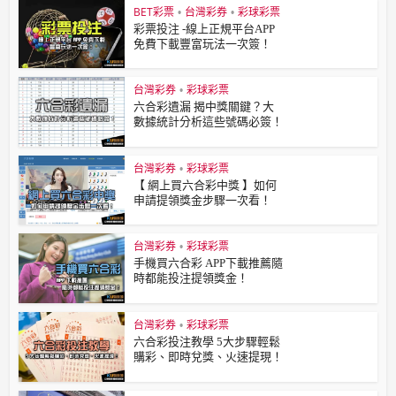
BET彩票
台灣彩券
彩球彩票
•
•
彩票投注 -線上正規平台APP
免費下載豐富玩法一次簽！
台灣彩券
彩球彩票
•
六合彩遺漏 揭中獎關鍵？大
數據統計分析這些號碼必簽！
台灣彩券
彩球彩票
•
【 網上買六合彩中獎 】如何
申請提領獎金步驟一次看！
台灣彩券
彩球彩票
•
手機買六合彩 APP下載推薦隨
時都能投注提領獎金！
台灣彩券
彩球彩票
•
六合彩投注教學 5大步驟輕鬆
購彩、即時兌獎、火速提現！