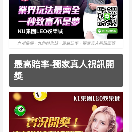
九州集團 - 九州娛樂城 - 最高賠率 - 獨家真人視訊開獎
最高賠率-獨家真人視訊開
獎