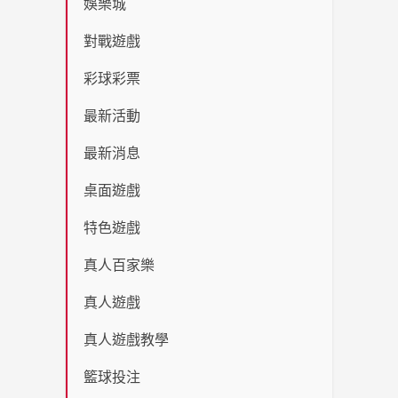
娛樂城
對戰遊戲
彩球彩票
最新活動
最新消息
桌面遊戲
特色遊戲
真人百家樂
真人遊戲
真人遊戲教學
籃球投注