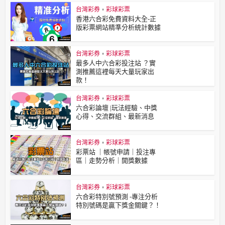
台灣彩券
彩球彩票
•
香港六合彩免費資料大全-正
版彩票網站精準分析統計數據
台灣彩券
彩球彩票
•
最多人中六合彩投注站 ？實
測推薦這裡每天大量玩家出
款！
台灣彩券
彩球彩票
•
六合彩論壇 |玩法經驗、中獎
心得、交流群組、最新消息
台灣彩券
彩球彩票
•
彩票站 ｜帳號申請｜投注專
區｜走勢分析｜開獎數據
台灣彩券
彩球彩票
•
六合彩特別號預測 -專注分析
特別號碼是贏下獎金關鍵？！