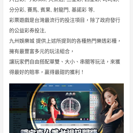
分分彩, 賽馬, 賓果, 射龍門, 基諾彩 等,
彩票遊戲是台灣最流行的投注項目，除了政府發行
的公益彩券投注,
九州娛樂城 提供上述所提到的各種熱門樂透彩種，
擁有最豐富多元的玩法組合，
讓玩家們自由搭配單雙、大小、串關等玩法，來獲
得最好的賠率，贏得最甜的獲利！