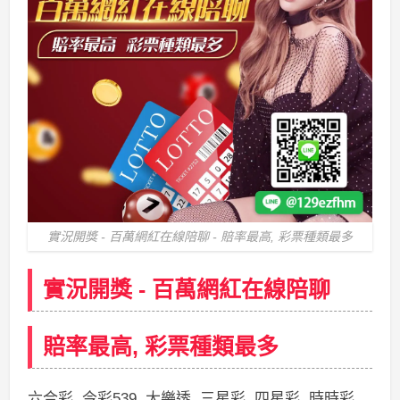
實況開獎 - 百萬網紅在線陪聊 - 賠率最高, 彩票種類最多
實況開獎 - 百萬網紅在線陪聊
賠率最高, 彩票種類最多
六合彩, 今彩539, 大樂透, 三星彩, 四星彩, 時時彩,