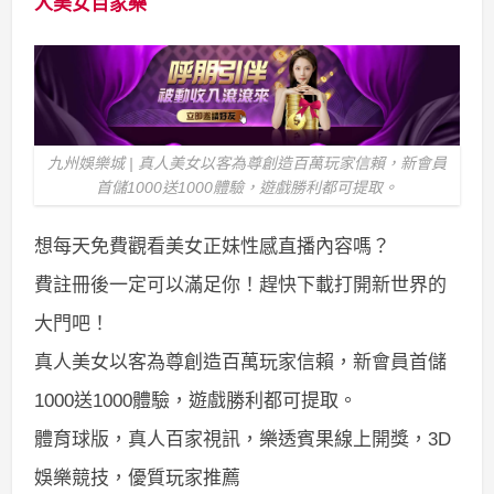
人美女百家樂
九州娛樂城 | 真人美女以客為尊創造百萬玩家信賴，新會員
首儲1000送1000體驗，遊戲勝利都可提取。
想每天免費觀看美女正妹性感直播內容嗎？
費註冊後一定可以滿足你！趕快下載打開新世界的
大門吧！
真人美女以客為尊創造百萬玩家信賴，新會員首儲
1000送1000體驗，遊戲勝利都可提取。
體育球版，真人百家視訊，樂透賓果線上開獎，3D
娛樂競技，優質玩家推薦