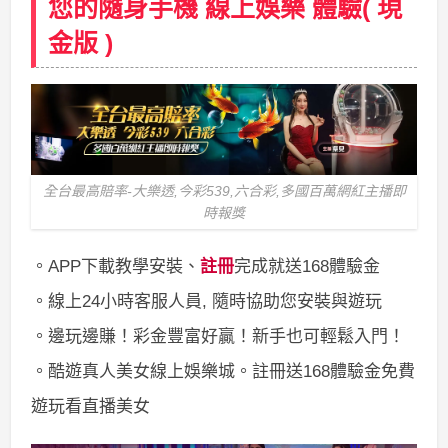
您的隨身手機 線上娛樂 體驗( 現
金版 )
全台最高賠率-大樂透,今彩539,六合彩,多國百萬網紅主播即
時報獎
。APP下載教學安裝、
註冊
完成就送168體驗金
。線上24小時客服人員, 隨時協助您安裝與遊玩
。邊玩邊賺！彩金豐富好贏！新手也可輕鬆入門！
。酷遊真人美女線上娛樂城。註冊送168體驗金免費
遊玩看直播美女