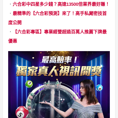
．
六合彩中四星多少錢？高達13500倍業界最好賺！
．
最精準的【六合彩預測】來了！高手私藏密技首
度公開
．
【六合彩專區】專業經營超過百萬人推薦下牌最
優惠