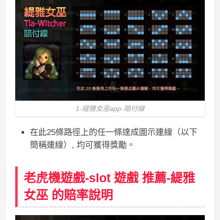
1-緹雅女巫app-賠付線
在此25條路徑上的任一條達成圖示連線（以下
簡稱連線）, 均可獲得獎勵。
老虎機遊戲-slot 遊戲 推薦-緹雅
女巫 的賠率說明