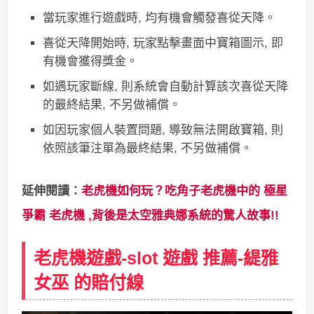
當玩家進行遊戲時, 均有機會觸發喜從天降。
喜從天降開始時, 玩家點擊畫面中寶箱圖示, 即
有機會獲得獎金。
如遇玩家斷線, 則系統會自動計算該次喜從天降
的最終結果, 不另做補償。
如因玩家個人裝置問題, 導致無法開啟寶箱, 則
依照該筆注單為最終結果, 不另做補償。
延伸閱讀：
老虎機如何玩？吃角子老虎機中的 極星
爭霸 老虎機 ,背後是太空雅典娜系統的驚人故事!!
老虎機遊戲-slot 遊戲 推薦-緹雅
女巫 的賠付線