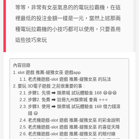
等等，非常有女巫氣息的的電玩拉霸機，在這
裡最低的投注金額一樣是一元，當然上述那兩
種電玩拉霸機的小技巧都可以使用，只要善用
這些技巧來玩
內容目錄
slot 遊戲 推薦-緹雅女巫 遊戲app
老虎機遊戲-slot 遊戲 推薦-緹雅女巫 的玩法
要玩 3D電子遊戲 之前很重要的事 :
步驟1. 先領 ➡ 娛樂城 試玩體驗金 168 😆😆😆
步驟2. 免費 ➡ 註冊九州娛樂城 會員 ⭐⭐⭐
步驟3. 使用 ➡ 娛樂城 試玩體驗金 168 借力錢滾
錢 😃
老虎機遊戲-slot 遊戲 推薦-緹雅女巫 的彩金說明
老虎機遊戲-slot 遊戲 推薦-緹雅女巫 的喜從天降
老虎機遊戲-slot 遊戲 推薦-緹雅女巫 的賠付線