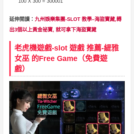
100 X 300 = 300001
延伸閱讀：
九州娛樂集團-SLOT 教學–海盜寶藏,轉
出3個以上黃金祕寶, 就可拿下海盜寶藏
老虎機遊戲-slot 遊戲 推薦-緹雅
女巫 的Free Game（免費遊
戲）