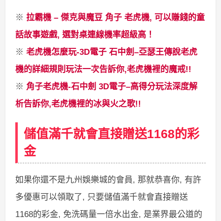
※
拉霸機 – 傑克與魔豆 角子 老虎機, 可以賺錢的童
話故事遊戲, 選對桌連線機率超級高！
※
老虎機怎麼玩-3D電子 石中劍–亞瑟王傳說老虎
機的詳細規則玩法一次告訴你,老虎機裡的魔戒!!
※
角子老虎機-石中劍 3D電子–高得分玩法深度解
析告訴你,老虎機裡的冰與火之歌!!
儲值滿千就會直接贈送1168的彩
金
如果你還不是九州娛樂城的會員, 那就恭喜你, 有許
多優惠可以領取了, 只要儲值滿千就會直接贈送
1168的彩金, 免洗碼量一倍水出金, 是業界最公道的