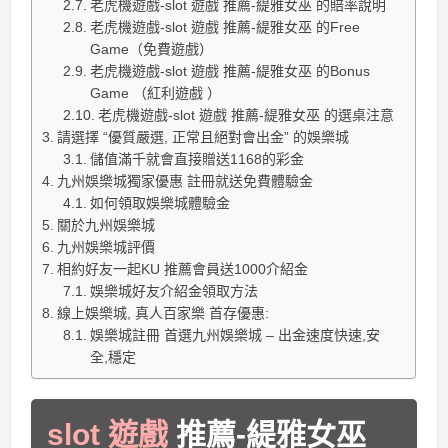
老虎機遊戲-slot 遊戲 推薦-緹雅女巫 的賠率說明
老虎機遊戲-slot 遊戲 推薦-緹雅女巫 的Free
Game（免費遊戲）
老虎機遊戲-slot 遊戲 推薦-緹雅女巫 的Bonus
Game （紅利遊戲 ）
老虎機遊戲-slot 遊戲 推薦-緹雅女巫 的選桌注意
請選擇 “優質嚴選, 正常且絕對會出金” 的娛樂城
儲值滿千就會直接贈送1168的彩金
九州娛樂城獨家優惠 註冊就送免費體驗金
如何領取娛樂城體驗金
關於九州娛樂城
九州娛樂城評價
相約好友一起KU 推薦會員送1000介紹金
娛樂城好友介紹金領取方法
線上娛樂城, 真人百家樂 首存優惠:
娛樂城註冊 首選九州娛樂城 – 出金速度快速,安
全,穩定
slot 遊戲
推薦-緹雅女巫