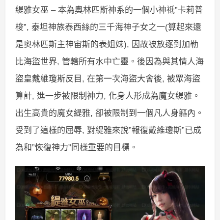
緹雅女巫 – 本為奧林匹斯神系的一個小神祗”卡莉普
梭”, 泰坦神族泰西絲的三千海神子女之一(算起來還
是奧林匹斯主神宙斯的表姐妹), 因故被放逐到加勒
比海盜世界, 管轄所有水中亡靈。後因為與其情人海
盜皇戴維瓊斯反目, 在第一次海盜大會後, 被眾海盜
算計, 進一步被限制神力, 化身人形成為魔女緹雅。
出生高貴的魔女緹雅, 卻被限制到一個凡人身軀內。
受到了這樣的屈辱, 對緹雅來說”報復戴維瓊斯”已成
為和”恢復神力”同樣重要的目標。