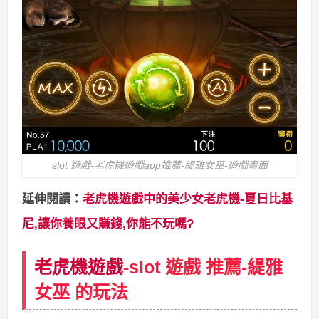
slot 遊戲-老虎機遊戲app推薦-緹雅女巫-遊戲畫面
延伸閱讀：
老虎機遊戲中的美少女老虎機-夏日比基
尼,讓你養眼又賺錢,你能不玩嗎?
老虎機遊戲
-slot 遊戲 推薦-緹雅
女巫 的玩法