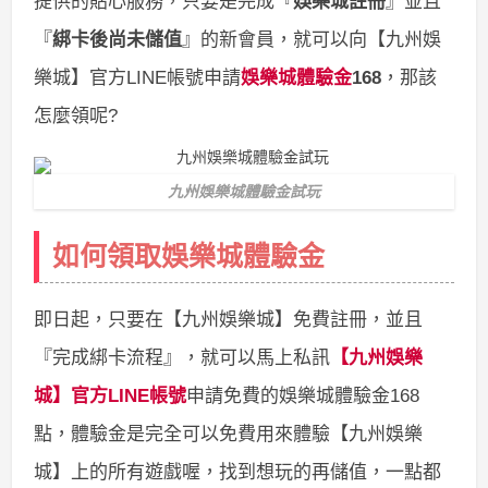
提供的貼心服務，只要是完成『
娛樂城註冊
』並且
『
綁卡後尚未儲值
』的新會員，就可以向【九州娛
樂城】官方LINE帳號申請
娛樂城體驗金
168
，那該
怎麼領呢?
九州娛樂城體驗金試玩
如何領取娛樂城體驗金
即日起，只要在【九州娛樂城】免費註冊，並且
『完成綁卡流程』，就可以馬上私訊
【九州娛樂
城】官方LINE帳號
申請免費的娛樂城體驗金168
點，體驗金是完全可以免費用來體驗【九州娛樂
城】上的所有遊戲喔，找到想玩的再儲值，一點都