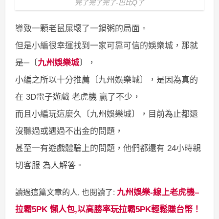
完了完了完了-巴比Q了
導致一顆老鼠屎壞了一鍋粥的局面。
但是小編很幸運找到一家可靠可信的娛樂城，那就
是─〔
九州娛樂城
〕，
小編之所以十分推薦〔九州娛樂城〕，是因為真的
在 3D電子遊戲 老虎機 贏了不少，
而且小編玩這麼久〔九州娛樂城〕，目前為止都還
沒聽過或遇過不出金的問題，
甚至一有遊戲體驗上的問題，他們都還有 24小時親
切客服 為人解答。
九州娛樂-線上老虎機–
讀過這篇文章的人, 也閱讀了:
拉霸5PK 懶人包,以高勝率玩拉霸5PK輕鬆賺台幣！