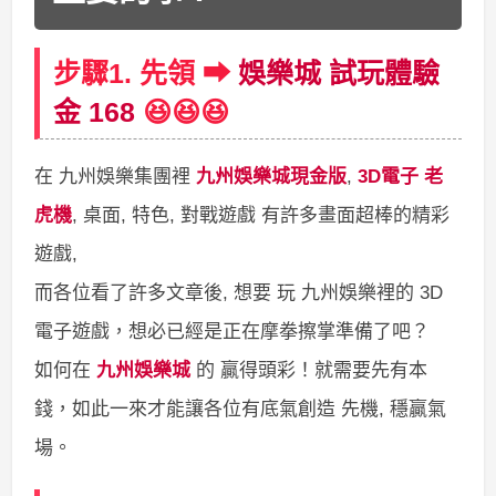
步驟1. 先領 ➡
娛樂城 試玩體驗
金 168
😆😆😆
在 九州娛樂集團裡
九州娛樂城現金版
,
3D電子 老
虎機
, 桌面, 特色, 對戰遊戲 有許多畫面超棒的精彩
遊戲,
而各位看了許多文章後, 想要 玩 九州娛樂裡的 3D
電子遊戲，想必已經是正在摩拳擦掌準備了吧？
如何在
九州娛樂城
的 贏得頭彩！就需要先有本
錢，如此一來才能讓各位有底氣創造 先機, 穩贏氣
場。