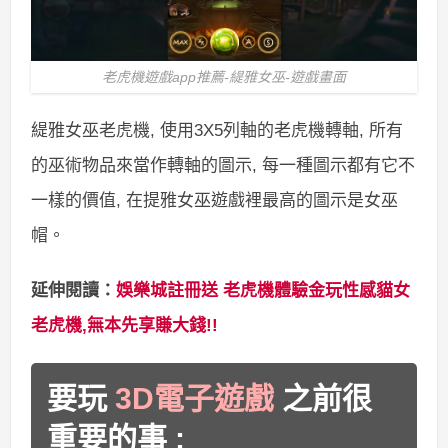
老虎機遊戲app推薦-緹雅女巫-遊戲畫面
緹雅女巫老虎機, 使用3X5列軸的老虎機轉軸, 所有
的巫術物品來當作轉軸的圖示, 每一種圖示都有它不
一樣的價值, 在提雅女巫遊戲裡最高的圖示是女巫
帽。
延伸閱讀：
娛樂城註冊送 老虎機體驗金玩性感貓女
老虎機,無本先享賺大錢!!
要玩
3D電子遊戲
之前很
重要的事 :