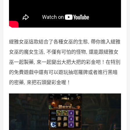
緹雅女巫這款結合了各種女巫的生態, 帶你進入緹雅
女巫的魔女生活, 不僅有可怕的怪物, 還能跟緹雅女
巫一起製藥, 來一起變出大把大把的彩金吧！在特別
的免費遊戲中還有可以遊玩抽塔羅牌或者進行黑暗
的密藥, 來把石頭變彩金喔！