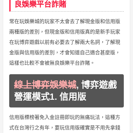
良娛樂平台詐賭
常在玩娛樂城的玩家不太會去了解現金版和信用版
兩種版的差別，但現金版和信用版真的是新手玩家
在玩博弈遊戲以前有必要去了解兩大名詞，了解現
金版與信用版的差別，才會知道自己適合甚麼版，
這樣也比較不會被無良娛樂平台詐賭。
線上博弈娛樂城
, 博弈遊戲
營運模式1. 信用版
信用版標榜著免入金註冊即玩的無痛玩法，這種方
式在台灣行之有年，要玩信用版確實是不用先拿錢