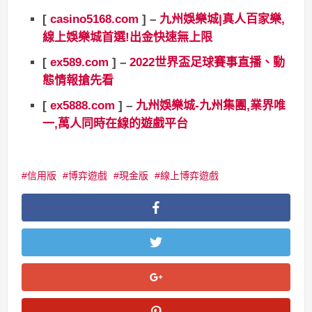
百家樂AI計算器｜幫你算出莊閒勝出概率分析