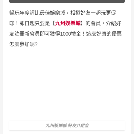
九州娛樂城 好友介紹金
娛樂城好友介紹金領取方法
凡『被介紹會員』在加入會員2個月內達成新會條件
（完成註冊並充值達1000後，並且流水達5000），
介紹人即可立即私訊
【九州娛樂城】官方LINE帳號
申請1000禮金！
好友給力再加碼！只要『被介紹會員』暢玩【九州
娛樂城】並升級至金級階段，介紹人還可再加碼獲
得5000禮金，讓你玩遊戲永不缺本金！
線上娛樂城, 真人百家樂