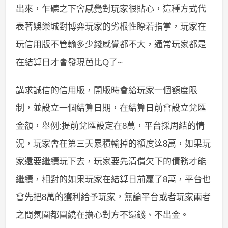
出來，乍聽之下會感覺對玩家很貼心，這種方式代
表著娛樂城對博弈玩家的劣根性瞭若指掌，玩家在
玩信用版不管輸多少錢感覺都不大，通常玩家都是
在結算日才會發現芭比Q了~
講求誠信的信用版，開版時會給玩家一個額度限
制，並設立一個結算日期，在結算日前會設立兌匯
金額，舉例:提前兌匯設定在8萬，平台採周結的情
況，玩家會在第三天累積輸掉的額度達8萬，如果玩
家還要繼續玩下去，玩家要先清償欠下的債務才能
繼續，相對的如果玩家在結算日前贏了8萬，平台也
會先把8萬的獲利給予玩家，無論平台或者玩家兩者
之間氛圍都圍繞在擔心對方不還錢、不出金。