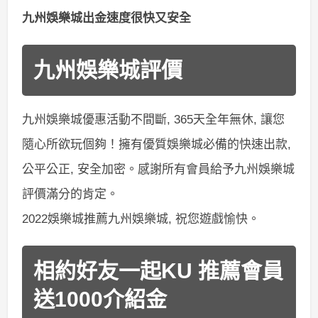
隨心所欲玩個夠！擁有優質娛樂城必備的快速出款,
公平公正, 安全加密。感謝所有會員給予九州娛樂城
評價滿分的肯定。
2022娛樂城推薦九州娛樂城, 祝您遊戲愉快。
相約好友一起KU 推薦會員
送1000介紹金
暢玩年度評比最佳娛樂城，相揪好友一起玩更促
咪！即日起只要是【
九州娛樂城
】的會員，介紹好
友註冊新會員即可獲得1000禮金！這麼好康的優惠
怎麼參加呢?