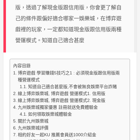
版，透過了解現金版跟信用版，你會更了解自
己的條件跟偏好適合哪家一娛樂城，在博弈遊
戲裡的玩家，一定都知道現金版跟信用版兩種
營運模式。知道自己適合甚麼
內容目錄
博弈遊戲 學習賺錢5技巧之1 : 必須現金版跟信用版兩
種營運模式
知道自己適合甚麼版,不會被無良娛樂平台詐賭
線上博弈娛樂城, 博弈遊戲 營運模式1. 信用版
線上博弈娛樂城, 博弈遊戲 營運模式2. 現金版
九州娛樂城獨家優惠 註冊就送免費體驗金
如何領取娛樂城體驗金
關於九州娛樂城
九州娛樂城評價
相約好友一起KU 推薦會員送1000介紹金