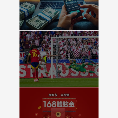
BET彩票
優惠活動
台灣彩券
娛樂城
對戰遊戲
彩球彩票
最新活動
最新消息
桌面遊戲
特色遊戲
真人百家樂