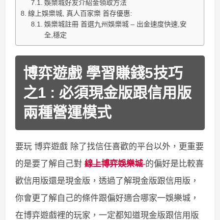
娛樂城好友介紹金領取方法
線上娛樂城, 真人百家樂 首存優惠:
娛樂城註冊 首選九州娛樂城 – 出金速度快速,安
全,穩定
博弈遊戲 學習賺錢5技巧
之1 : 必須現金版跟信用版
兩種營運模式
要玩 博弈遊戲 除了找信任喜歡的平台以外，更重要
的是要了解自己對
線上博弈娛樂城
的偏好是比較喜
歡信用版還是現金版，透過了解現金版跟信用版，
你會更了解自己的條件跟偏好適合哪家一娛樂城，
在博弈遊戲裡的玩家，一定都知道現金版跟信用版