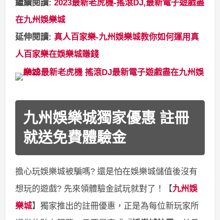
繼續閱讀:
2023最新老虎機-搖滾DJ,最新電子遊戲盡
在九州娛樂城
延伸閱讀:
真人百家樂-九州娛樂城教你如何運用真
人百家樂在娛樂城賺錢
九州娛樂城獨家優惠 註冊
就送免費體驗金
擔心玩娛樂城被騙嗎? 還是怕在娛樂城儲值後沒有
想玩的遊戲? 先來領體驗金試玩就對了！【
九州娛
樂城
】獨家推出的註冊優惠，正是為每位新玩家所