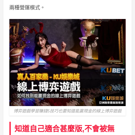
兩種營運模式。
博弈遊戲學習賺錢5技巧也要知道能贏現金的線上博弈遊戲
知道自己適合甚麼版,不會被無