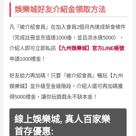
首存優惠:
但是現在九州娛樂城的新會員只要首次儲值滿1000
就送1000+168體驗金!! 這麼佛心的超殺好禮只有九
州娛樂城有, 最猛的是出金流水量只要一倍!!根本隨
便玩玩都可以出金, 不用像其他平台的會員一樣苦心
計算要怎麼刷洗碼量, 最後刷到獎金通通輸光光。偷
偷跟你說, 現在私訊聯繫〔九州娛樂城〕官方LINE
帳號還有會員專屬限定禮可以領喲!!
娛樂城註冊 首選九州娛樂城 –
出金速度快速,安全,穩定