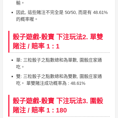
雙: 三粒骰子之點數總和為雙數, 圍骰庄家通
吃。 單雙賭注成功概率為 : 48.61%
骰子遊戲-骰寶 下注玩法3. 圍骰
賭注 / 賠率 1 : 180
意指三粒骰子平面與選定的點數相同。
圍骰賠率1:180相當誘惑人對吧, 但是困難度也
是相對的高…
一次要猜中三顆骰子的數字成功率落在0.46%,
這種賭注賠率雖高但是玩家下注前還是要三思
唷。
骰子遊戲-骰寶 下注玩法4. 三顆