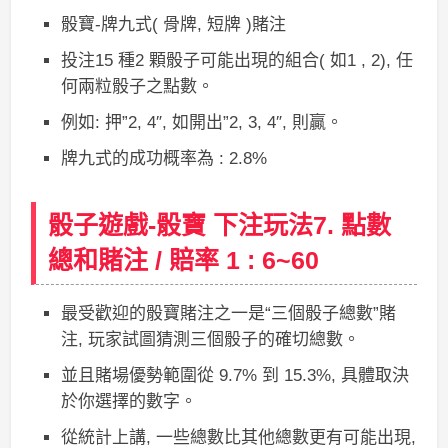
最受歡迎的骰寶賭注之一是“三個骰子總數”賭
注, 玩家試圖猜測三個骰子的確切總數。
並且賭場優勢範圍從 9.7% 到 15.3%, 具體取決
於你選擇的數字。
從統計上講, 一些總數比其他總數更有可能出現,
如下表所示:
4 或17 點總和為4 或17 點 : 1 賠60 > 成功概率
為 : 1.4%
5 或16 點總和為5 或16 點 : 1 賠30 > 成功概率
為 : 2.8%
6 或15 點總和為6 或15 點 : 1 賠18 > 成功概率
為 : 4.6%
7 或14 點總和為7 或14 點 : 1 賠12 > 成功概率