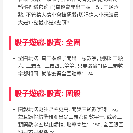
骰子遊戲-骰寶: 圍骰
圍骰玩法更狂賠率更高, 開獎三顆數字得一樣,
並且還得精準預測出是三顆都開數字一, 或者三
顆開數字五以此類推, 賠率高達1: 150, 全圍跟圍
骰是不是很像??
骰子遊戲-骰寶: 下注單一點數玩
法
單一豹子: 三顆骰子和選定點數相同（1: 190）
骰寶單骰: 就是押注骰子中1～6中可能出現的數
字, 點數只能出現1次。舉例來說: 押1單骰, 那麼
骰寶結果三顆骰子只有一個點數1你就贏了, 相
反的, 如果超過一個1點就輸了。