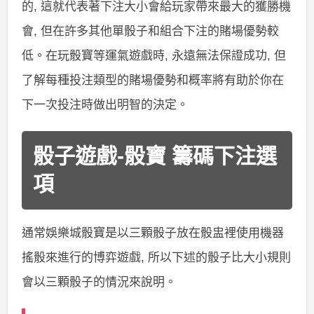
通常娛樂城骰寶是以三顆骰子放在骰盅裡使用機器
搖骰來進行的博弈遊戲, 所以下述的骰子比大小規則
會以三顆骰子的情況來說明。
骰子遊戲-骰寶: 比大小玩法
大小下注方式是對三顆骰子點數相加總和進行
投注, 重點: 如果三顆骰子點數相同的情況不論
押大或小都輸。(例如:三顆都開五點)
猜小: 三顆骰子點數總和在4～10點之間
猜大: 三顆骰子點數總和在11～17點之間
單: 點數總和為單
雙: 點數總和為雙