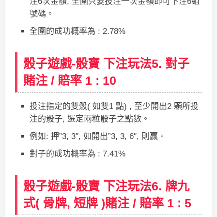
例如: 押”3, 3″, 如開出”3, 3, 6″, 則贏。
對子的成功概率為 : 7.41%
骰子遊戲-骰寶 下注玩法6. 牌九
式( 骨牌, 短牌 )賭注 / 賠率 1 : 5
骰寶-牌九式( 骨牌, 短牌 )賭注
投注15 種2 顆骰子可能出現的組合( 如1 , 2), 任
何兩粒骰子之點數。
例如: 押”2, 4″, 如開出”2, 3, 4″, 則贏。
牌九式的成功概率為 : 2.8%
骰子遊戲-骰寶 下注玩法7. 點數
總和賭注 / 賠率 1 : 6~60