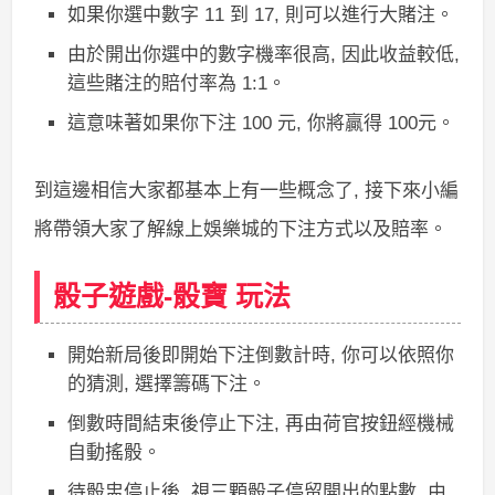
如果你選中數字 11 到 17, 則可以進行大賭注。
由於開出你選中的數字機率很高, 因此收益較低,
這些賭注的賠付率為 1:1。
這意味著如果你下注 100 元, 你將贏得 100元。
到這邊相信大家都基本上有一些概念了, 接下來小編
將帶領大家了解線上娛樂城的下注方式以及賠率。
骰子遊戲-骰寶 玩法
開始新局後即開始下注倒數計時, 你可以依照你
的猜測, 選擇籌碼下注。
倒數時間結束後停止下注, 再由荷官按鈕經機械
自動搖骰。
待骰盅停止後, 視三顆骰子停留開出的點數, 由