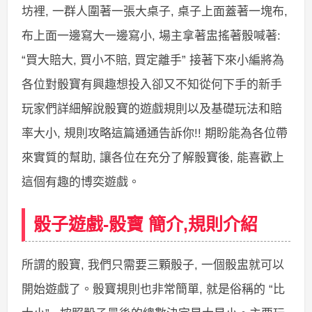
坊裡, 一群人圍著一張大桌子, 桌子上面蓋著一塊布,
布上面一邊寫大一邊寫小, 場主拿著盅搖著骰喊著:
“買大賠大, 買小不賠, 買定離手” 接著下來小編將為
各位對骰寶有興趣想投入卻又不知從何下手的新手
玩家們詳細解說骰寶的遊戲規則以及基礎玩法和賠
率大小, 規則攻略這篇通通告訴你!! 期盼能為各位帶
來實質的幫助, 讓各位在充分了解骰寶後, 能喜歡上
這個有趣的博奕遊戲。
骰子遊戲-骰寶 簡介,規則介紹
所謂的骰寶, 我們只需要三顆骰子, 一個骰盅就可以
開始遊戲了。骰寶規則也非常簡單, 就是俗稱的 “比