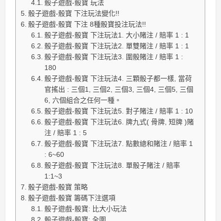
骰子遊戲-骰寶 玩法
骰子遊戲-骰寶 下注玩法變化!!
骰子遊戲-骰寶 下注 8種骰寶投注玩法!!
骰子遊戲-骰寶 下注玩法1. 大小賭注 / 賠率 1 : 1
骰子遊戲-骰寶 下注玩法2. 單雙賭注 / 賠率 1 : 1
骰子遊戲-骰寶 下注玩法3. 圍骰賭注 / 賠率 1 :
180
骰子遊戲-骰寶 下注玩法4. 三顆骰子都一樣, 當荷
官搖出 : 三個1, 三個2, 三個3, 三個4, 三個5, 三個
6, 六個組合之任何一種。
骰子遊戲-骰寶 下注玩法5. 對子賭注 / 賠率 1 : 10
骰子遊戲-骰寶 下注玩法6. 牌九式( 骨牌, 短牌 )賭
注 / 賠率 1 : 5
骰子遊戲-骰寶 下注玩法7. 點數總和賭注 / 賠率 1
: 6~60
骰子遊戲-骰寶 下注玩法8. 單骰子賭注 / 賠率
1:1~3
骰子遊戲-骰寶 策略
骰子遊戲-骰寶 籌碼下注選項
骰子遊戲-骰寶: 比大小玩法
骰子遊戲-骰寶: 全圍