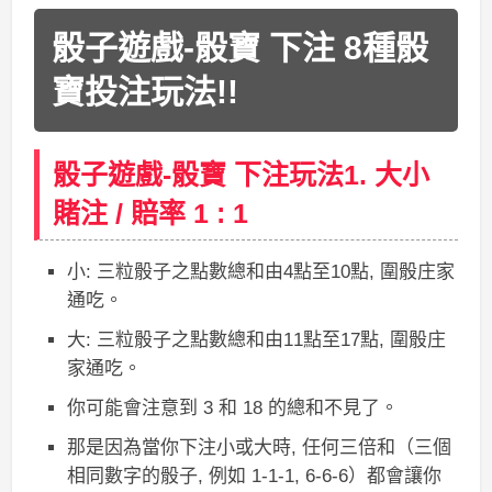
通吃。
大: 三粒骰子之點數總和由11點至17點, 圍骰庄
家通吃。
你可能會注意到 3 和 18 的總和不見了。
那是因為當你下注小或大時, 任何三倍和（三個
相同數字的骰子, 例如 1-1-1, 6-6-6）都會讓你
輸。
因此, 這些賭注不完全是 50/50, 而是有 48.61%
的概率喔。
骰子遊戲-骰寶 下注玩法2. 單雙
賭注 / 賠率 1 : 1
單: 三粒骰子之點數總和為單數, 圍骰庄家通
吃。