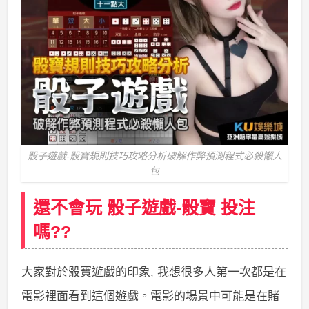
骰子遊戲-骰寶規則技巧攻略分析破解作弊預測程式必殺懶人
包
還不會玩 骰子遊戲-骰寶 投注
嗎??
大家對於骰寶遊戲的印象, 我想很多人第一次都是在
電影裡面看到這個遊戲。電影的場景中可能是在賭