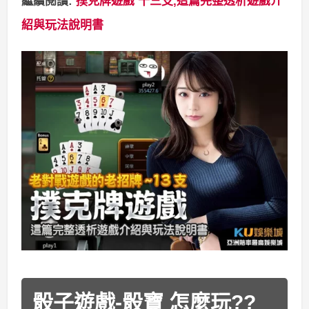
繼續閱讀:
撲克牌遊戲 十三支,這篇完整透析遊戲介
紹與玩法說明書
骰子遊戲-
骰寶 怎麼玩??