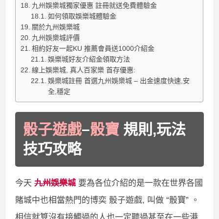
九州娛樂城獨家優惠 註冊就送免費體驗金
如何領取娛樂城體驗金
關於九州娛樂城
九州娛樂城評價
相約好友一起KU 推薦會員送1000介紹金
娛樂城好友介紹金領取方法
線上娛樂城, 真人百家樂 首存優惠:
娛樂城註冊 首選九州娛樂城 – 出金速度快速,安
全,穩定
骰子遊戲
–
骰寶
規則,玩法
技巧攻略
今天
九州娛樂城
要為各位介紹的是一款在世界各國
賭城中也相當熱門的博奕 骰子遊戲, 叫做 “骰寶” 。
相信就算沒有接觸過的人也一定聽過甚至在一些港