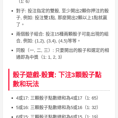
骰子遊戲-骰寶: 下注3顆骰子點
數和玩法
4或17: 三顆骰子點數總和為4或17（1: 65）
5或16: 三顆骰子點數總和為5或16（1: 32）
6或15: 三顆骰子點數總和為6或15（1: 19）
7或14: 三顆骰子點數總和為7或14（1: 12）
8或13: 三顆骰子點數總和為8或13（1: 8）
9或12: 三顆骰子點數總和為9或12（1: 7）
10或11: 三顆骰子點數總和為10或11（1: 6）
單: 點數相加結果是5, 7, 9, 11, 13, 15, 17（如
果開出結果三個點數相同, 則圍骰通吃）。
雙: 點數相加結果是4, 6, 8, 10, 12, 14, 16（如
果開出結果是圍骰, 則莊家通吃）。