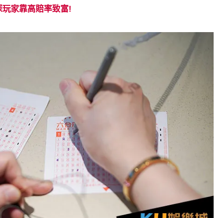
深玩家靠高賠率致富!