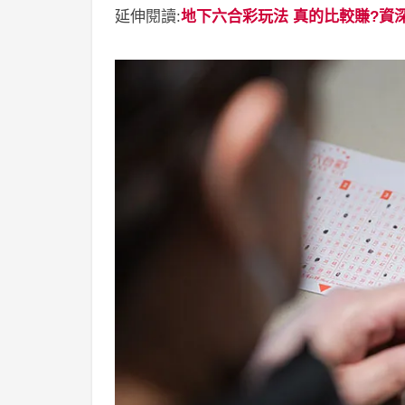
延伸閱讀:
地下六合彩玩法 真的比較賺?資