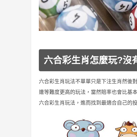
六合彩生肖怎麼玩?沒
六合彩生肖玩法不單單只是下注生肖然後
連等難度更高的玩法，當然賠率也會比基
六合彩生肖玩法，進而找到最適合自己的