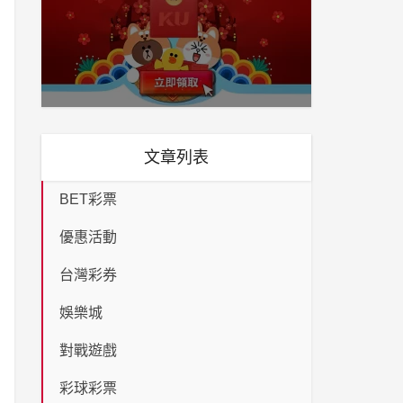
文章列表
BET彩票
優惠活動
台灣彩券
娛樂城
對戰遊戲
彩球彩票