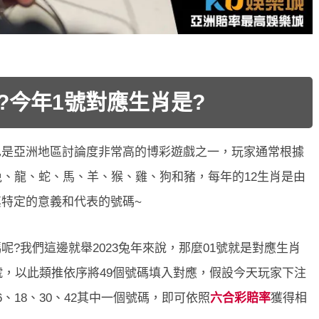
?今年1號對應生肖是?
也是亞洲地區討論度非常高的博彩遊戲之一，玩家通常根據
兔、龍、蛇、馬、羊、猴、雞、狗和豬，每年的12生肖是由
特定的意義和代表的號碼~
?我們這邊就舉2023兔年來說，那麼01號就是對應生肖
號，以此類推依序將49個號碼填入對應，假設今天玩家下注
、18、30、42其中一個號碼，即可依照
六合彩賠率
獲得相