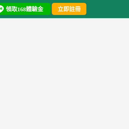
168體驗金
立即註冊
領取168體驗金
立即註冊