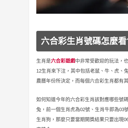
六合彩生肖號碼怎麼看
生肖是
六合彩遊戲
中非常受歡迎的玩法，
12生肖來下注，其中包括老鼠、牛、虎、
農曆年份所決定，而每個六合彩生肖都有其
如何知道今年的六合彩生肖該對應哪些號碼呢
兔，前一個生肖虎為02號、生肖牛即為03
生肖狗，那麼只要當期開獎結果只要出現06