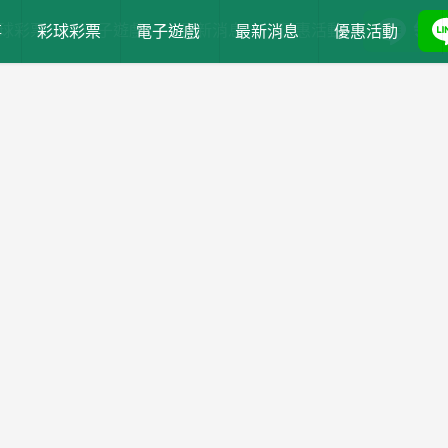
領取
球彩票
電子遊戲
最新消息
優惠活動
事
彩球彩票
電子遊戲
最新消息
優惠活動
台灣彩券
彩球彩票