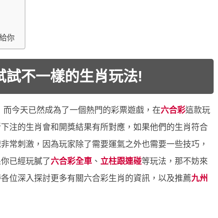
給你
試試不一樣的生肖玩法!
，而今天已然成為了一個熱門的彩票遊戲，在
六合彩
這款玩
所下注的生肖會和開獎結果有所對應，如果他們的生肖符合
戲非常刺激，因為玩家除了需要運氣之外也需要一些技巧，
果你已經玩膩了
六合彩全車
、
立柱跟連碰
等玩法，那不妨來
帶各位深入探討更多有關六合彩生肖的資訊，以及推薦
九州