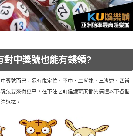
有對中獎號也能有錢領?
對中獎號而已，還有像定位、不中、二肖連、三肖連、四肖
本玩法要來得更高，在下注之前建議玩家都先搞懂以下各個
投注選擇。