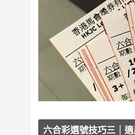
六合彩選號技巧三｜適