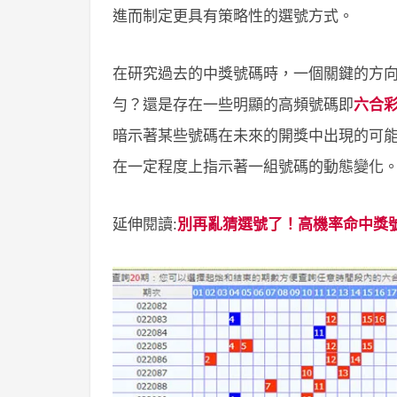
進而制定更具有策略性的選號方式。
在研究過去的中獎號碼時，一個關鍵的方
勻？還是存在一些明顯的高頻號碼即
六合
暗示著某些號碼在未來的開獎中出現的可
在一定程度上指示著一組號碼的動態變化
延伸閱讀:
別再亂猜選號了！高機率命中獎