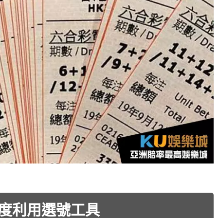
度利用選號工具