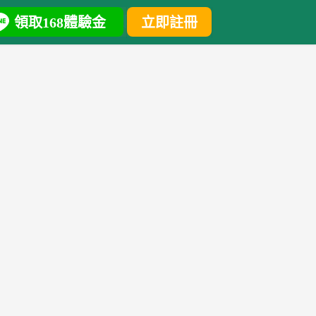
168體驗金
立即註冊
領取168體驗金
立即註冊