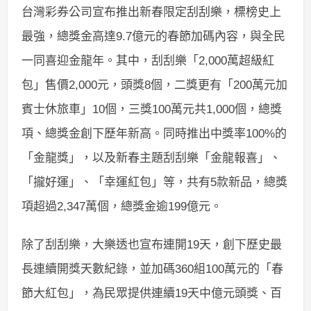
台灣彩券公司宣布推出新春限定刮刮樂，標榜史上
最強，總獎金高達9.7億元的春節加碼內容，與全民
一同喜迎金龍年。其中，刮刮樂「2,000萬超級紅
包」售價2,000元，頭獎8個，二獎更有「200萬元加
賓士休旅車」10個，三獎100萬元共1,000個，總獎
項、總獎金創下歷年新高。同時推出中獎率100%的
「金龍獎」，以及新春主題刮刮樂「金龍報喜」、
「攏好運」、「幸運紅包」等，共有5款新品，總獎
項超過2,347萬個，總獎金逾199億元。
除了刮刮樂，大樂透也宣布連開19天，創下歷史最
長連續開獎天數紀錄，並加碼360組100萬元的「春
節大紅包」，為民眾提供連續19天中億元頭獎、百