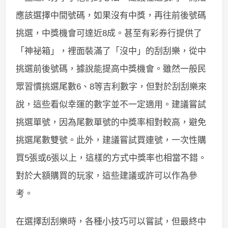
應該選擇中間號碼，如果沒有中獎，再往前後號碼
挑選，中獎機會可達近8成。甚至有彩券行提供了
「神祕箱」，裡面裝滿了「沒中」的刮刮樂，從中
挑選前後號碼，據說能提高中獎機會。雖然一般民
眾習慣挑選尾數6、8等吉利數字，但對於刮刮樂來
說，這些看似幸運的數字並不一定適用。建議嘗試
挑選單號，因為尾數單號的中獎率相對較高，避免
挑選尾數雙號。此外，建議嘗試買連號，一次性購
買5張或6張以上，這樣的方式中獎率也相當不錯。
對於大額購買的玩家，這些建議或許可以作為參
考。
在選擇刮刮樂時，各種小技巧可以嘗試，但最終中