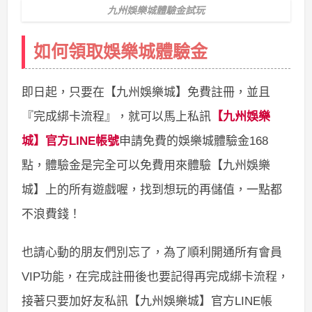
九州娛樂城體驗金試玩
如何領取娛樂城體驗金
即日起，只要在【九州娛樂城】免費註冊，並且
『完成綁卡流程』，就可以馬上私訊
【九州娛樂
城】官方LINE帳號
申請免費的娛樂城體驗金168
點，體驗金是完全可以免費用來體驗【九州娛樂
城】上的所有遊戲喔，找到想玩的再儲值，一點都
不浪費錢！
也請心動的朋友們別忘了，為了順利開通所有會員
VIP功能，在完成註冊後也要記得再完成綁卡流程，
接著只要加好友私訊【九州娛樂城】官方LINE帳