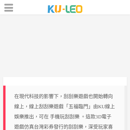
特色遊戲
在現代科技的影響下，刮刮樂遊戲也開始轉向
線上，線上刮刮樂遊戲「五福臨門」由KU線上
娛樂推出，可在 手機玩刮刮樂 。這款3D電子
遊戲仿真台灣彩券發行的刮刮樂，深受玩家喜