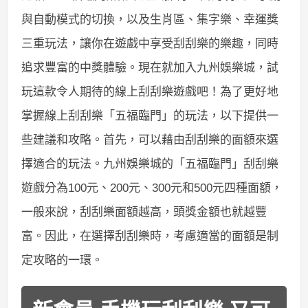
與自動模式的切換，以及生肖區、集字樂、幸運獎
三重玩法，讓你在遊戲中享受刮刮樂的樂趣，同時
追求豐富的中獎體驗。現在就加入九州娛樂城，試
玩這款令人期待的線上刮刮樂遊戲吧！為了更好地
掌握線上刮刮樂「五福臨門」的玩法，以下提供一
些建議和攻略。首先，可以藉由刮刮樂的面額來選
擇適合的玩法。九州娛樂城的「五福臨門」刮刮樂
遊戲分為100元、200元、300元和500元四種面額，
一般來說，刮刮樂面額越高，頭獎金額也就越豐
富。因此，在選擇刮刮樂時，考慮適當的面額是制
定攻略的一環。