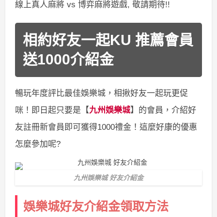
線上真人麻將 vs 博弈麻將遊戲, 敬請期待!!
相約好友一起KU 推薦會員
送1000介紹金
暢玩年度評比最佳娛樂城，相揪好友一起玩更促
咪！即日起只要是【
九州娛樂城
】的會員，介紹好
友註冊新會員即可獲得1000禮金！這麼好康的優惠
怎麼參加呢?
九州娛樂城 好友介紹金
娛樂城好友介紹金領取方法