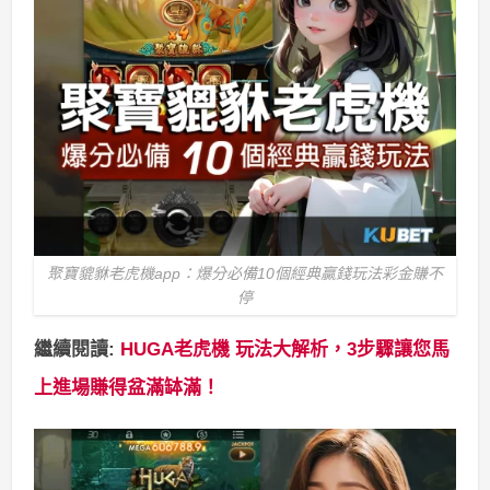
聚寶貔貅老虎機app：爆分必備10個經典贏錢玩法彩金賺不
停
繼續閱讀:
HUGA老虎機 玩法大解析，3步驟讓您馬
上進場賺得盆滿缽滿！