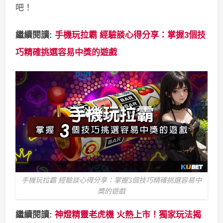
吧！
繼續閱讀:
手機玩拉霸 經驗談心得分享：掌握3個技
巧精確挑選容易中獎的遊戲
手機玩拉霸 經驗談心得分享：掌握3個技巧精確挑選容易中
獎的遊戲
繼續閱讀:
神燈精靈老虎機 火熱上市！獨家玩法揭