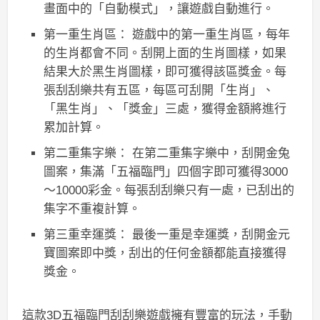
畫面中的「自動模式」，讓遊戲自動進行。
第一重生肖區： 遊戲中的第一重生肖區，每年
的生肖都會不同。刮開上面的生肖圖樣，如果
結果大於黑生肖圖樣，即可獲得該區獎金。每
張刮刮樂共有五區，每區可刮開「生肖」、
「黑生肖」、「獎金」三處，獲得金額將進行
累加計算。
第二重集字樂： 在第二重集字樂中，刮開金兔
圖案，集滿「五福臨門」四個字即可獲得3000
～10000彩金。每張刮刮樂只有一處，已刮出的
集字不重複計算。
第三重幸運獎： 最後一重是幸運獎，刮開金元
寶圖案即中獎，刮出的任何金額都能直接獲得
獎金。
這款3D五福臨門刮刮樂遊戲擁有豐富的玩法，手動