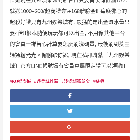
但是現在九州娛樂城的新會員只要首次儲值滿1000
就送1000+200(超商禮券)+168體驗金!! 這麼佛心的
超殺好禮只有九州娛樂城有, 最猛的是出金流水量只
要4倍!!根本隨便玩玩都可以出金, 不用像其他平台
的會員一樣苦心計算要怎麼刷洗碼量, 最後刷到獎金
通通輸光光。偷偷跟你說, 現在私訊聯繫〔九州娛樂
城〕官方LINE帳號還有會員專屬限定禮可以領喲!!
KU娛樂城
娛樂城推薦
娛樂城體驗金
遊戲