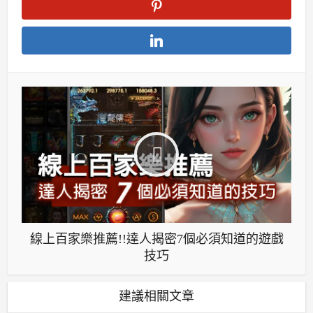
線上百家樂推薦!!達人揭密7個必須知道的遊戲
技巧
建議相關文章