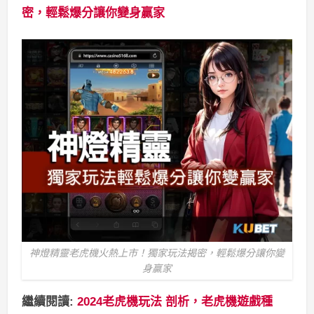
密，輕鬆爆分讓你變身贏家
神燈精靈老虎機火熱上市！獨家玩法揭密，輕鬆爆分讓你變
身贏家
繼續閱讀:
2024老虎機玩法 剖析，老虎機遊戲種