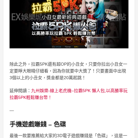
手機遊戲賺錢 – 色碟
最後一款要推薦給大家的3D電子遊戲賺錢是「色碟」，這是一
款越南的國民遊戲，現在在台灣也有越來越多人開始著迷於這
款遊戲了！
色碟的玩法也非常簡單，總共會有紅白個兩顆的色碟，能夠下
注的種類有六種：大、小、單、雙、四紅或四白、三白一紅或
三紅一白。每一局遊戲的速度非常快，然後因為可以下注的種
類不多，所以中獎機率也比其他遊戲更高，非常推薦給平常工
作比較忙，想在短時間賺取額外收入的朋友～