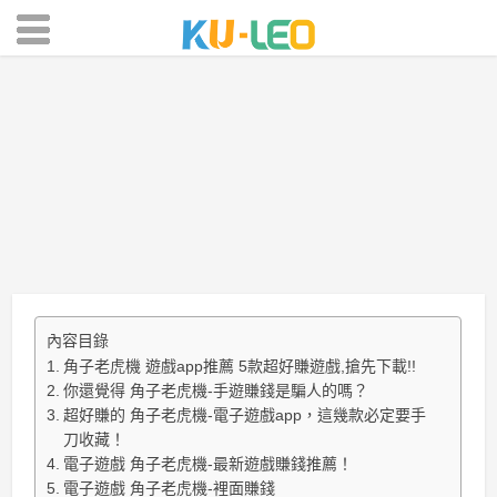
特色遊戲
老虎機
電子遊戲
內容目錄
角子老虎機 遊戲app推薦 5款超好賺遊戲,搶先下載!!
你還覺得 角子老虎機-手遊賺錢是騙人的嗎？
超好賺的 角子老虎機-電子遊戲app，這幾款必定要手
刀收藏！
電子遊戲 角子老虎機-最新遊戲賺錢推薦！
電子遊戲 角子老虎機-裡面賺錢