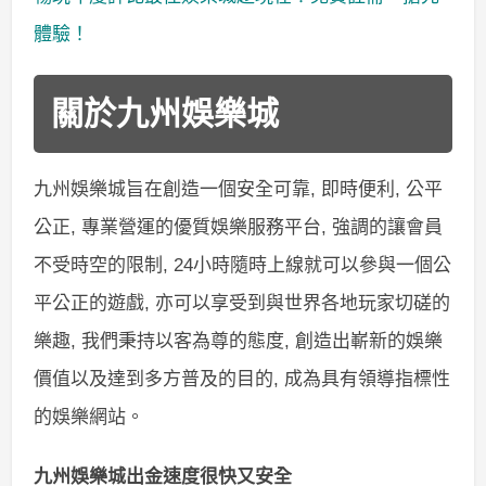
九州娛樂城優惠活動不間斷, 365天全年無休, 讓您
隨心所欲玩個夠!! 擁有優質娛樂城必備的快速出款,
公平公正, 安全加密。感謝所有會員給予九州娛樂城
評價滿分的肯定。2022娛樂城推薦九州娛樂城, 祝
您遊戲愉快。更多優惠活動辦法及活動說明請前往
好玩娛樂優惠大全。未來將會推出九州娛樂城多人
線上真人麻將 vs 博弈麻將遊戲, 敬請期待!!
相約好友一起KU 推薦會員
送1000介紹金
暢玩年度評比最佳娛樂城，相揪好友一起玩更促
咪！即日起只要是【
九州娛樂城
】的會員，介紹好