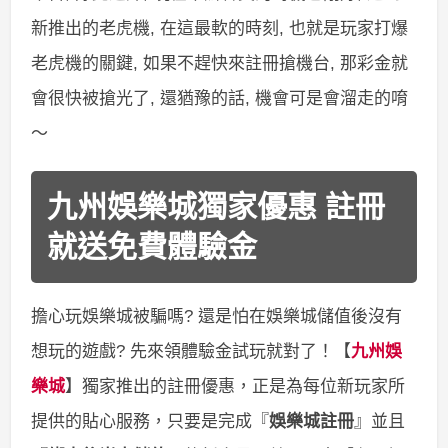
樂城
】獨家推出的註冊優惠，正是為每位新玩家所
提供的貼心服務，只要是完成『
娛樂城註冊
』並且
『
綁卡後尚未儲值
』的新會員，就可以向【九州娛
樂城】官方LINE帳號申請
娛樂城體驗金
168
，那該
怎麼領呢?
九州娛樂城體驗金試玩
如何領取娛樂城體驗金
即日起，只要在【九州娛樂城】免費註冊，並且
『完成綁卡流程』，就可以馬上私訊
【九州娛樂
城】官方LINE帳號
申請免費的娛樂城體驗金168
點，體驗金是完全可以免費用來體驗【九州娛樂