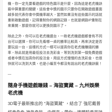
機，你一定先要看遊戲的特色圖示是什麼，因為這是老虎機訣
竅中算重要的關鍵，這些會中獎的圖示只要你在開啟遊戲畫面
越多就代表你會中獎機率越大，當然如果沒有這些圖示的話就
重新啟動遊戲，記得重制你的網路記錄，也就是網路IP重制在
來重開，那麼你就可以更換到圖示了。
除此之外，你可以在老虎機選台，一款老虎機遊戲都會有不同
台可以選擇，你可以先看哪一桌的勝率比較高，再來決定是否
要玩這一台，這樣的方式一樣可以提高你在老虎機賺錢的勝
率，除此就是用最低投注去洗彩金，等到洗到第一個免費遊戲
或者中獎在加高你的投注金，用這方式慢慢的去洗彩金，也很
快就可以洗到大獎，也是小編至今都沒有說出的老虎機訣竅！
—
隨身手機遊戲賺錢 – 海盜寶藏
– 九州娛樂
老虎機
3D電子最新推出的 “海盜寶藏” ，結合了 強尼戴普