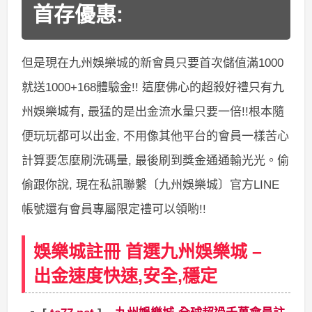
體育賽事運彩現金版官方網站
[
ex5888.com
] –
九州娛樂城-九州集團,業界唯
一,萬人同時在線的遊戲平台
有請財神
海盜寶藏
角子老虎機
遊戲app推薦
電子遊
戲
魔龍傳奇