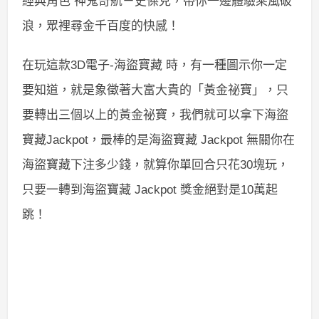
經典角色 神鬼奇航－史傑克，帶你一邊體驗乘風破
浪，眾裡尋金千百度的快感！
在玩這款3D電子-海盜寶藏 時，有一種圖示你一定
要知道，就是象徵著大富大貴的「黃金祕寶」，只
要轉出三個以上的黃金祕寶，我們就可以拿下海盜
寶藏Jackpot，最棒的是海盜寶藏 Jackpot 無關你在
海盜寶藏下注多少錢，就算你單回合只花30塊玩，
只要一轉到海盜寶藏 Jackpot 獎金絕對是10萬起
跳！
九州娛樂集團-SLOT教學–海盜寶藏