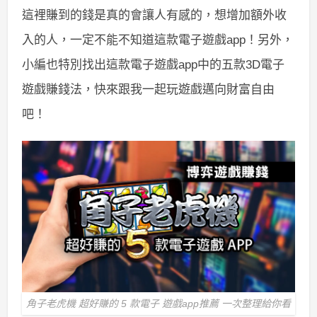
這裡賺到的錢是真的會讓人有感的，想增加額外收
入的人，一定不能不知道這款電子遊戲app！另外，
小編也特別找出這款電子遊戲app中的五款3D電子
遊戲賺錢法，快來跟我一起玩遊戲邁向財富自由
吧！
角子老虎機 超好賺的 5 款電子 遊戲app推薦 一次整理給你看