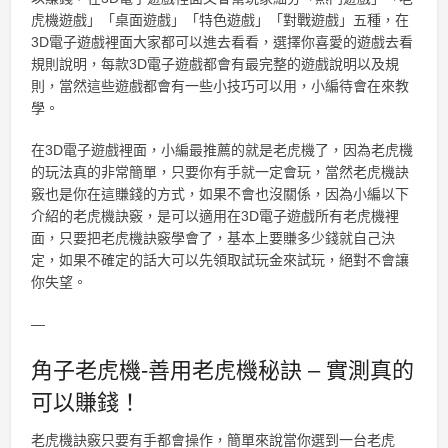
虎機遊戲」「桌面遊戲」「特色遊戲」「對戰遊戲」五種，在
3D電子遊戲裡面大家都可以進去看看，選擇你喜愛的遊戲去看
規則說明，每款3D電子遊戲都會有最完整的遊戲說明以及規
則，當然這些遊戲都會有一些小技巧可以用，小編待會在來教
學。
在3D電子遊戲裡面，小編最推薦的就是老虎機了，因為老虎機
的玩法真的非常簡單，只要你有手就一定會玩，當然老虎機訣
竅也是你在這賺錢的方式，如果不會也沒關係，因為小編以下
介紹的老虎機訣竅，是可以適用在3D電子遊戲所有老虎機裡
面，只要把老虎機訣竅學會了，基本上要賺多少錢就自己決
定，如果不確定的話大可以先領取試玩金來試玩，絕對不會讓
你失望。
—
角子老虎機-善用老虎機秘訣 – 實測真的
可以賺錢！
老虎機訣竅只要有手都會操作，簡單來說當你選到一台老虎