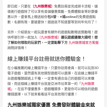
賺錢選擇，以下就來看看這平台其他現行優惠！
九州娛樂城獨家優惠 免費發財體驗金來就
送
延伸閱讀:
娛樂城註冊送 新會員的 體驗金優惠活動,
你知道了嗎?
繼續閱讀:
2022 娛樂城遊戲 推薦 最好玩的!不出國
可以宅家玩!