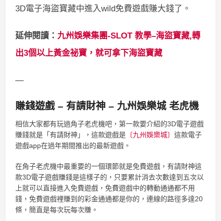
賺錢
遊戲 – 有請財神 – 九州娛樂城 老虎機
相信大家都有玩過角子老虎機吧，第一款要介紹的3D電子遊戲
賺錢就是「有請財神」，這款遊戲是
〔九州娛樂城〕
這款電子
遊戲app在過年期間推出的最新遊戲。
在角子老虎機中最重要的一個環節就是免費遊戲，有請財神這
款3D電子遊戲賺錢是這樣子的，只要累計消去次數達到五次以
上就可以直接進入免費遊戲，免費遊戲中的轉動通通都不用
錢，免費遊戲裡賺到的彩金通通都是你的，連線的路徑多達20
條，簡直是每次玩每次賺。
九州娛樂-老虎機app–有請財神
而且因為有請財神是
〔九州娛樂城〕
裡的新遊戲，所以機台也
比較軟，非常推薦給所有玩家！
延伸閱讀：
九州娛樂-老虎機APP–有請財神,「財神到你家門」