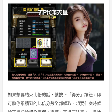
如果想要結束比倍的話，就按下「得分」按鈕，即
可將你累積到的比倍分數全部領取，想要什麼時候