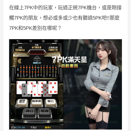
在線上7PK中的玩家，玩過正統7PK機台，或是剛接
觸7PK的朋友，想必或多或少也有聽過5PK吧!!那麼
7PK和5PK差別在哪呢？