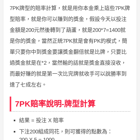
7PK牌型的賠率計算，就是用你本金乘上這些7PK牌
型賠率，就是你可以賺到的獎金，假設今天以投注
金額是200元然後轉到了葫蘆，就是200*7=1400就
是你的獎金，當然正統7PK就是會有PK的模式，簡
單只要你中到獎金要讓獎金翻倍就是比牌，只要比
過獎金就是在*2，當然輸的話就是獎金直接沒收，
而最好賺的就是第一次比完牌就收手可以說勝率到
達了七成左右。
7PK賠率說明-牌型計算
結果 = 投注 X 賠率
下注200組成同花，則可獲得的點數為：
200 X 5 = 1000