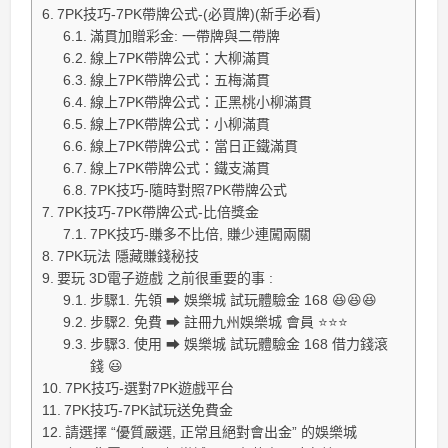
7PK技巧-7PK帶牌公式-(必買牌)(新手必看)
滿貫加贈彩金: 一帶牌與二帶牌
線上7PK帶牌公式：大柳滿貫
線上7PK帶牌公式：五梅滿貫
線上7PK帶牌公式：正黑桃小柳滿貫
線上7PK帶牌公式：小柳滿貫
線上7PK帶牌公式：當日正鐵滿貫
線上7PK帶牌公式：鐵支滿貫
7PK技巧-隨時對照7PK帶牌公式
7PK技巧-7PK帶牌公式-比倍獎金
7PK技巧-賺多不比倍, 賺少連闖兩關
7PK玩法 隱藏賺錢秘技
要玩 3D電子遊戲 之前很重要的事 :
步驟1. 先領 ➡ 娛樂城 試玩體驗金 168 😆😆😆
步驟2. 免費 ➡ 註冊九州娛樂城 會員 ⭐⭐⭐
步驟3. 使用 ➡ 娛樂城 試玩體驗金 168 借力錢滾
錢 😃
7PK技巧-選對7PK遊戲平台
7PK技巧-7PK試玩送免費金
請選擇 “優質嚴選, 正常且絕對會出金” 的娛樂城