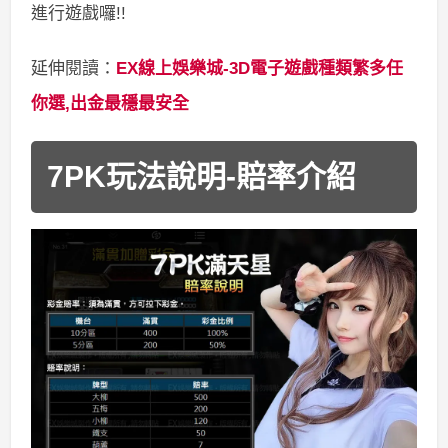
進行遊戲囉!!
延伸閱讀：
EX線上娛樂城-3D電子遊戲種類繁多任
你選,出金最穩最安全
7PK玩法說明-賠率介紹