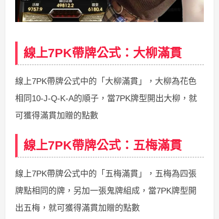
線上7PK帶牌公式：大柳滿貫
線上7PK帶牌公式中的「大柳滿貫」，大柳為花色
相同10-J-Q-K-A的順子，當7PK牌型開出大柳，就
可獲得滿貫加贈的點數
線上7PK帶牌公式：五梅滿貫
線上7PK帶牌公式中的「五梅滿貫」，五梅為四張
牌點相同的牌，另加一張鬼牌組成，當7PK牌型開
出五梅，就可獲得滿貫加贈的點數