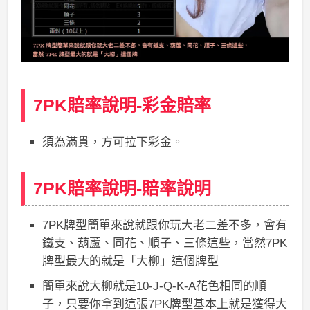
7PK賠率說明-彩金賠率
須為滿貫，方可拉下彩金。
7PK賠率說明-賠率說明
7PK牌型簡單來說就跟你玩大老二差不多，會有
鐵支、葫蘆、同花、順子、三條這些，當然7PK
牌型最大的就是「大柳」這個牌型
簡單來說大柳就是10-J-Q-K-A花色相同的順
子，只要你拿到這張7PK牌型基本上就是獲得大