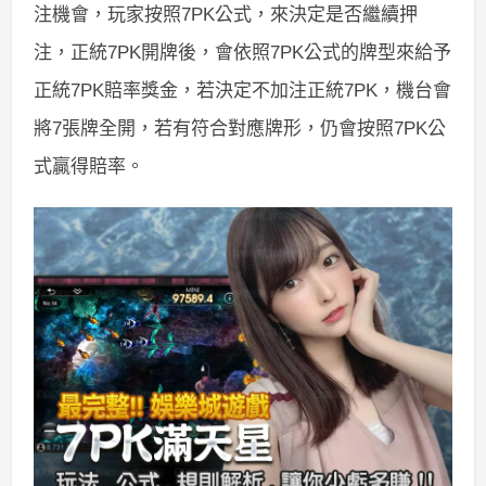
注機會，玩家按照7PK公式，來決定是否繼續押
注，正統7PK開牌後，會依照7PK公式的牌型來給予
正統7PK賠率獎金，若決定不加注正統7PK，機台會
將7張牌全開，若有符合對應牌形，仍會按照7PK公
式贏得賠率。