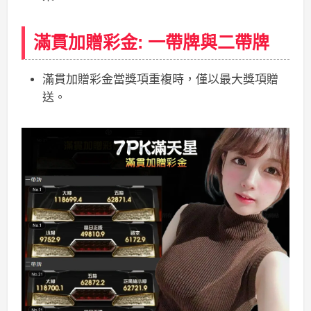
滿貫加贈彩金: 一帶牌與二帶牌
滿貫加贈彩金當獎項重複時，僅以最大獎項贈
送。