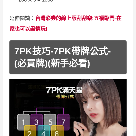
延伸閱讀：
台灣彩券的線上版刮刮樂:五福臨門-在
家也可以盡情玩!
7PK技巧-7PK帶牌公式-
(必買牌)(新手必看)