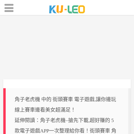
老虎機
電子遊戲
角子老虎機 中的 街頭賽車 電子遊戲,讓你邊玩
線上賽車邊看美女超滿足！
延伸閱讀：角子老虎機–搶先下載,超好賺的 5
款電子遊戲APP一次整理給你看！街頭賽車 角