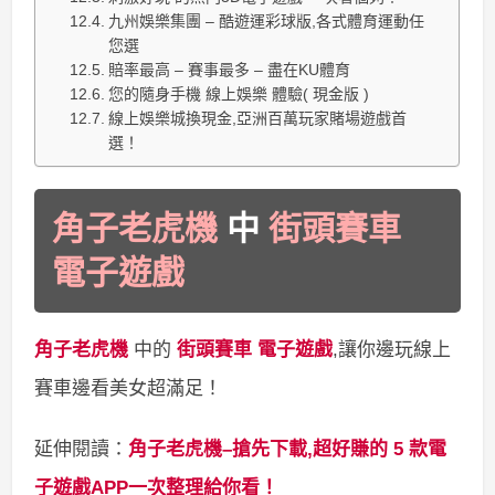
九州娛樂集團 – 酷遊運彩球版,各式體育運動任
您選
賠率最高 – 賽事最多 – 盡在KU體育
您的隨身手機 線上娛樂 體驗( 現金版 )
線上娛樂城換現金,亞洲百萬玩家賭場遊戲首
選！
角子老虎機
中
街頭賽車
電子遊戲
角子老虎機
中的
街頭賽車
電子遊戲
,讓你邊玩線上
賽車邊看美女超滿足！
延伸閱讀：
角子老虎機–搶先下載,超好賺的 5 款電
子遊戲APP一次整理給你看！