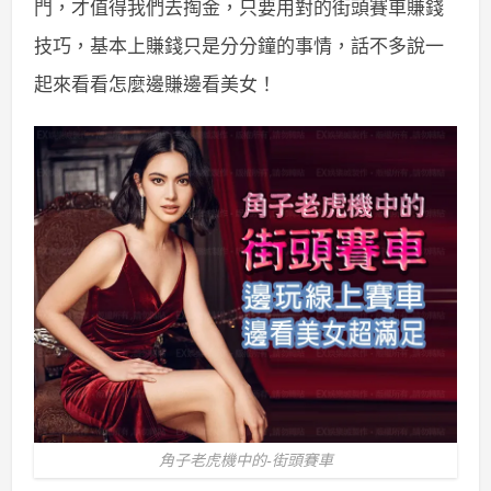
門，才值得我們去掏金，只要用對的街頭賽車賺錢
技巧，基本上賺錢只是分分鐘的事情，話不多說一
起來看看怎麼邊賺邊看美女！
角子老虎機中的-街頭賽車