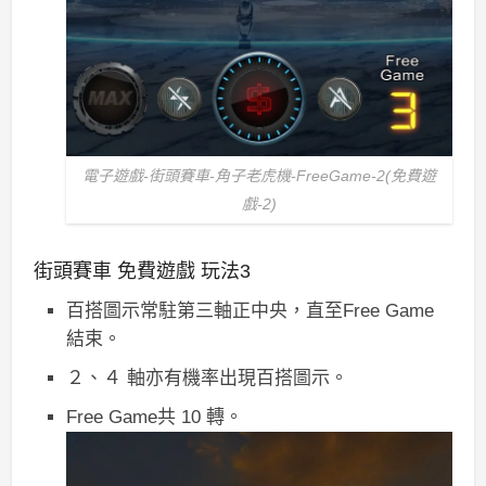
電子遊戲-街頭賽車-角子老虎機-FreeGame-2(免費遊
戲-2)
街頭賽車 免費遊戲 玩法3
百搭圖示常駐第三軸正中央，直至Free Game
結束。
２、４ 軸亦有機率出現百搭圖示。
Free Game共 10 轉。