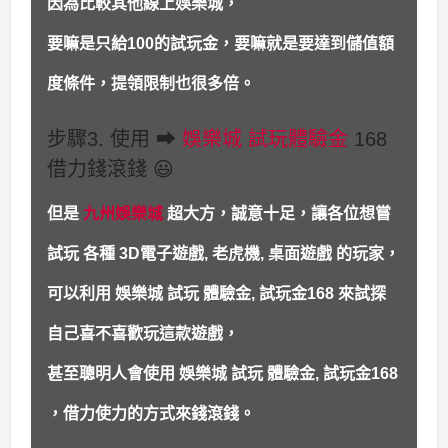
因為比較其他線上娛樂城，
要嘛是只給100的試玩金，要嘛就是要達到儲值額
度條件，提領限制也很多倍。
步驟3. 使用 ➡
娛樂城 試玩體驗金
168
借力錢滾錢 😃
但是
九州娛樂城
超大方，誠意十足，讓各位想嘗
試玩 各種 3D電子遊戲, 老虎機, 桌面遊戲 的玩家，
可以利用 娛樂城 試玩 體驗金, 試玩金168 來試探
自己喜不喜歡玩這款遊戲，
甚至聰明人會使用 娛樂城 試玩 體驗金, 試玩金168
，借力使力的方式來錢滾錢。