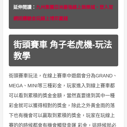
延伸閱讀：
九州集團亞洲最強線上娛樂城、登入官
網送體驗金玩線上博弈贏錢
街頭賽車 角子老虎機-玩法
教學
街頭賽車玩法，在線上賽車中遊戲會分為GRAND、
MEGA、MINI等三種彩金，玩家進入到線上賽車都
可以看到累積的獎金金額，當然直要達到其中一種
彩金就可以獲得相對的獎金，除此之外黃金雨的落
下也有機會可以贏取到累積的獎金，玩家在玩線上
賽的的時候都會有機會觸發幸運 彩金，這時候就必