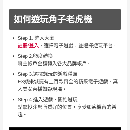
如何遊玩角子老虎機
Step 1. 進入大廳
註冊/登入
，選擇電子遊戲，並選擇遊玩平台。
Step 2.額度轉換
將主帳戶金額轉入各大品牌帳戶。
Step 3.選擇想玩的遊戲種類
EX娛樂城擁有上百款齊全的精采電子遊戲，真
人美女直播如臨現場。
Step 4.進入遊戲，開始遊玩
點擊投注您所看好的位置，享受如臨機台的樂
趣。