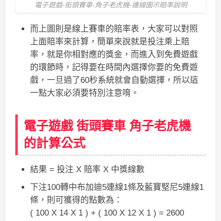
電子遊戲-街頭賽車-角子老虎機-連線圖示賠率說明
而上圖則是線上賽車的賠率表，大家可以對照
上面賠率來計算，簡單來說就是投注乘上賠
率，就是你相對應的獎金，而進入到免費遊戲
的環節時，記得要在時間內選擇你要的免費遊
戲，一旦過了60秒系統就會自動選擇，所以這
一點大家必須要特別注意唷。
電子遊戲 街頭賽車 角子老虎機
的計算公式
結果 = 投注 X 賠率 X 中獎線數
下注100轉中布加迪5連線1條及藍寶堅尼5連線1
條，則可獲得的點數為：
( 100 X 14 X 1 ) + ( 100 X 12 X 1 ) = 2600