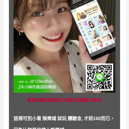
點我免費註冊即送天天看正妹直播入場VIP
這裡可別小看 娛樂城 試玩 體驗金, 才送168而已，