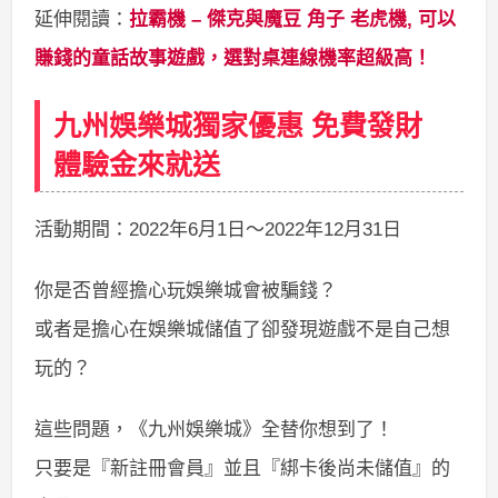
延伸閱讀：
拉霸機 – 傑克與魔豆 角子 老虎機, 可以
賺錢的童話故事遊戲，選對桌連線機率超級高！
九州娛樂城獨家優惠 免費發財
體驗金來就送
活動期間：2022年6月1日～2022年12月31日
你是否曾經擔心玩娛樂城會被騙錢？
或者是擔心在娛樂城儲值了卻發現遊戲不是自己想
玩的？
這些問題，《九州娛樂城》全替你想到了！
只要是『新註冊會員』並且『綁卡後尚未儲值』的