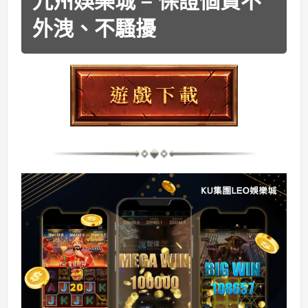
九州娛樂城 – 保證個資不
外洩、不騷擾