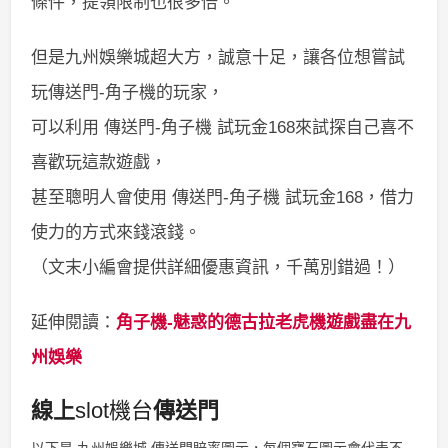
條件，提領限制也很多倍。
但是九州娛樂城超大方，誠意十足，讓各位想嘗試
玩傳送門-角子機的玩家，
可以利用 傳送門-角子機 試玩金168來試探自己喜不
喜歡玩這款遊戲，
甚至聰明人會使用 傳送門-角子機 試玩金168，借力
使力的方式來錢滾錢。
（文末小編會提供詳細優惠資訊，千萬別錯過！）
延伸閱讀：
角子機-魅惑的德古拉老虎機遊戲盡在九
州娛樂
線上
slot機台
傳送門