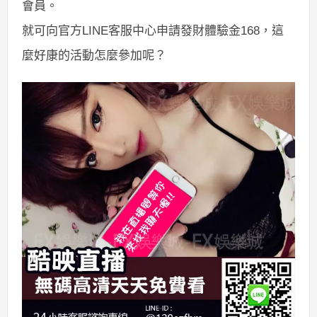
會員。
就可向官方LINE客服中心申請發財體驗金168，這
麼好康的活動怎麼參加呢？