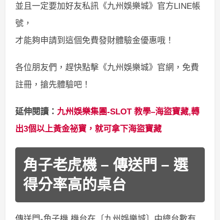
並且一定要加好友私訊《九州娛樂城》官方LINE帳
號，
才能夠申請到這個免費發財體驗金優惠哦！
各位朋友們，趕快點擊《九州娛樂城》官網，免費
註冊，搶先體驗吧！
延伸閱讀：
九州娛樂集團-SLOT 教學–海盜寶藏,轉
出3個以上黃金祕寶，就可拿下海盜寶藏
角子老虎機 – 傳送門 – 選
得分率高的桌台
傳送門-角子機 機台在〔九州娛樂城〕中總台數有