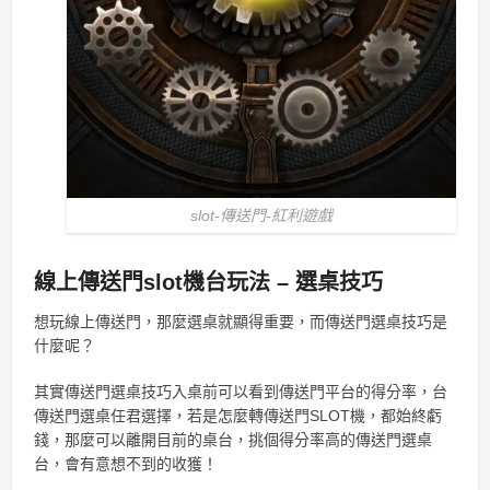
slot-傳送門-紅利遊戲
線上傳送門slot機台玩法 –
選桌技巧
想玩線上傳送門，那麼選桌就顯得重要，而傳送門選桌技巧是
什麼呢？
其實傳送門選桌技巧入桌前可以看到傳送門平台的得分率，台
傳送門選桌任君選擇，若是怎麼轉傳送門SLOT機，都始終虧
錢，那麼可以離開目前的桌台，挑個得分率高的傳送門選桌
台，會有意想不到的收獲！