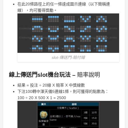
在此20條路徑上的任一條達成圖示連線（以下簡稱連
線），均可獲得獎勵。
slot-傳送門-賠付線
線上傳送門slot機台
玩法
–
賠率說明
結果 = 投注 ÷ 20線 X 賠率 X 中獎線數
下注100轉中渾天儀5連線1條，則可獲得的點數為：
100 ÷ 20 X 500 X 1 = 2500