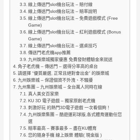
線上傳送門slot機台玩法 – 賠付線
線上傳送門slot機台玩法 – 賠率說明
線上傳送門slot機台玩法 – 免費遊戲模式 (Free
Game)
線上傳送門slot機台玩法 – 紅利遊戲模式 (Bonus
Game)
線上傳送門slot機台玩法 – 選桌技巧
傳送門老虎機app推薦
九州娛樂城獨家優惠 免費發財體驗金來就送
角子老虎機 – 傳送門 – 選得分率高的桌台
請選擇 “優質嚴選, 正常且絕對會出金” 的娛樂城
九州娛樂城 – 保證個資不外洩、不騷擾
九州集團 – 九州娛樂城 – 全台萬人同時在線
真人美女百家樂
KU 3D 電子遊戲 – 獨家原創老虎機
刺激好玩 的熱門3D電子遊戲 一次看個夠！
九州娛樂集團 – 酷遊運彩球版,各式體育運動任您
選
賠率最高 – 賽事最多 – 盡在KU體育
您的隨身手機 線上娛樂 體驗( 現金版 )