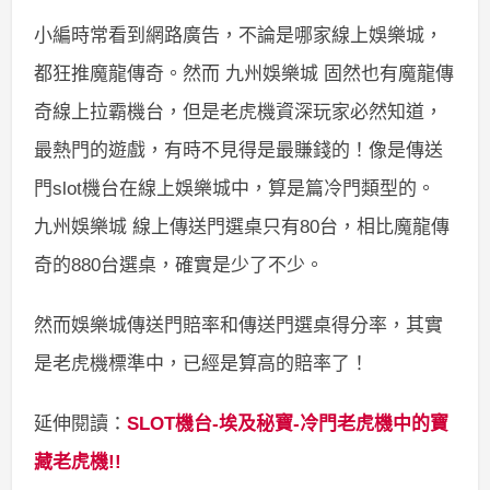
小編時常看到網路廣告，不論是哪家線上娛樂城，
都狂推魔龍傳奇。然而 九州娛樂城 固然也有魔龍傳
奇線上拉霸機台，但是老虎機資深玩家必然知道，
最熱門的遊戲，有時不見得是最賺錢的！像是傳送
門slot機台在線上娛樂城中，算是篇冷門類型的。
九州娛樂城 線上傳送門選桌只有80台，相比魔龍傳
奇的880台選桌，確實是少了不少。
然而娛樂城傳送門賠率和傳送門選桌得分率，其實
是老虎機標準中，已經是算高的賠率了！
延伸閱讀：
SLOT機台-埃及秘寶-冷門老虎機中的寶
藏老虎機!!