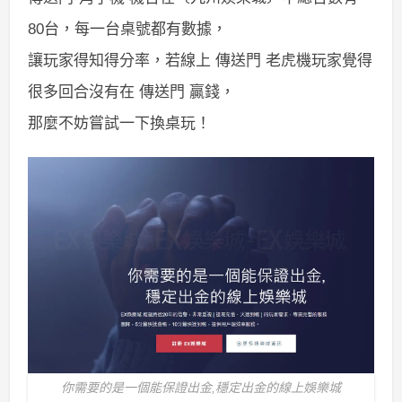
80台，每一台桌號都有數據，
讓玩家得知得分率，若線上 傳送門 老虎機玩家覺得
很多回合沒有在 傳送門 贏錢，
那麼不妨嘗試一下換桌玩！
你需要的是一個能保證出金,穩定出金的線上娛樂城