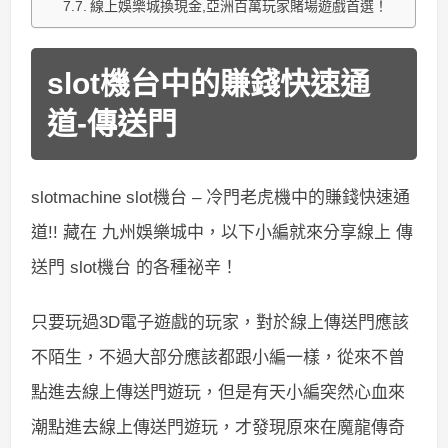
線上娛樂城換現金,亞洲百萬玩家賭場遊戲首選！
slot機台中的賺錢快速通
道-傳送門
slotmachine slot機台 – 冷門老虎機中的賺錢快速通
道!! 藏在 九州娛樂城中，以下小編就來分享線上 傳
送門 slot機台 的各種祕辛！
只要玩過3D電子遊戲的玩家，對於線上傳送門應該
不陌生，不過大部分應該都跟小編一樣，從來不曾
點進去線上傳送門遊玩，但是有天小編突然心血來
潮點進去線上傳送門遊玩，才發現原來在魔龍傳奇