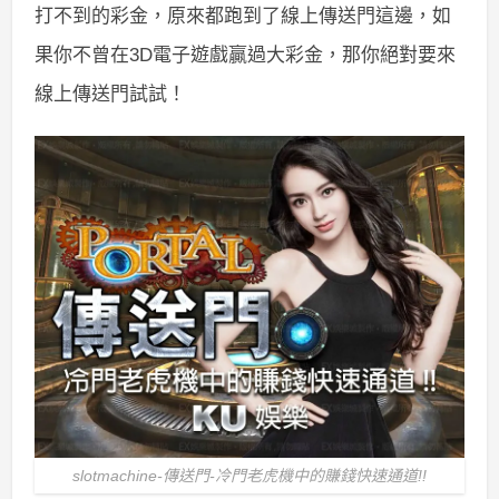
打不到的彩金，原來都跑到了線上傳送門這邊，如
果你不曾在3D電子遊戲贏過大彩金，那你絕對要來
線上傳送門試試！
slotmachine-傳送門-冷門老虎機中的賺錢快速通道!!