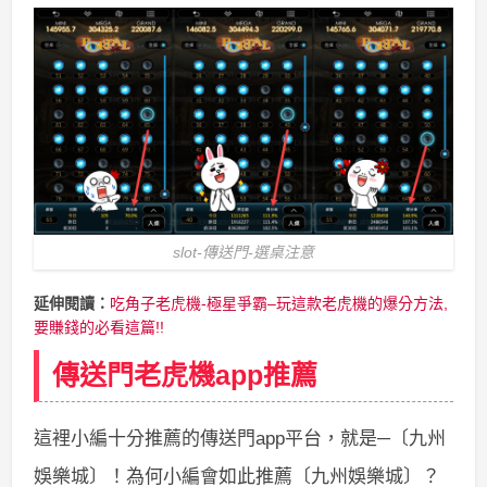
slot-傳送門-選桌注意
延伸閱讀：
吃角子老虎機-極星爭霸–玩這款老虎機的爆分方法,
要賺錢的必看這篇!!
傳送門老虎機app推薦
這裡小編十分推薦的傳送門app平台，就是─〔九州
娛樂城〕！為何小編會如此推薦〔九州娛樂城〕？